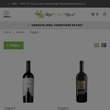
085 – 792 00 06 &
serviceteam@altijddebestewijn.nl
0
MENU
UNIEKE WIJNEN, CHAMPAGNE EN SEKT
Home
Merken
Tagaro
Filters
Tagaro
Tagaro