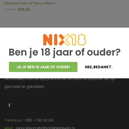
Dickens Tale of Three Wines
€19,32
€20,42
Ben je 18 jaar of ouder?
JA, IK BEN 18 JAAR OF OUDER!
NEE, BEDANKT.
Altijddebestewijn.nl heeft uitsluitend wijnen van topkwaliteit die
rechtstreeks van de wijnboer komen en door de wijnboer zelf zijn
gemaakt en gebotteld.
Telefoon
085 - 792 00 06
Mail
serviceteam@altijddebestewijn.nl