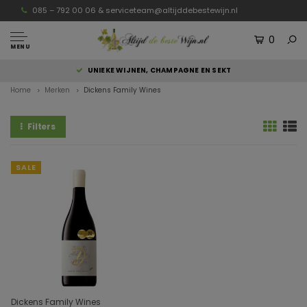
085 – 792 00 06 &
serviceteam@altijddebestewijn.nl
0
MENU
UNIEKE WIJNEN, CHAMPAGNE EN SEKT
Home
Merken
Dickens Family Wines
Filters
SALE
Dickens Family Wines