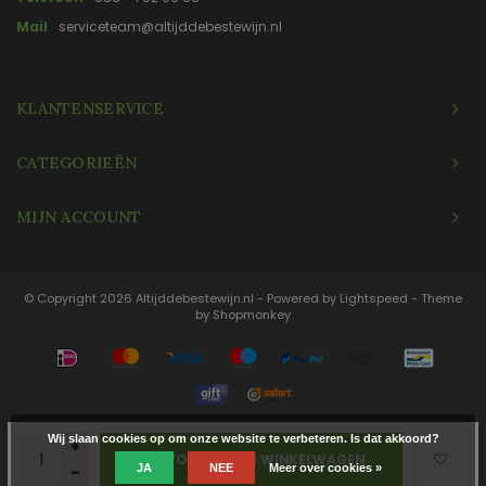
Mail
serviceteam@altijddebestewijn.nl
KLANTENSERVICE
CATEGORIEËN
MIJN ACCOUNT
© Copyright 2026 Altijddebestewijn.nl - Powered by
Lightspeed
- Theme
by
Shopmonkey
Wij slaan cookies op om onze website te verbeteren. Is dat akkoord?
+
TOEVOEGEN AAN WINKELWAGEN
JA
NEE
Meer over cookies »
-