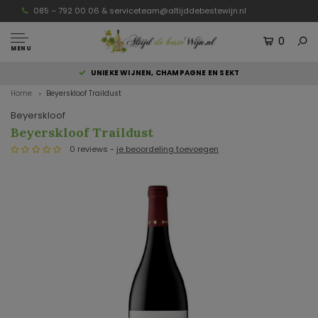
085 – 792 00 06 &
serviceteam@altijddebestewijn.nl
0
MENU
UNIEKE WIJNEN, CHAMPAGNE EN SEKT
Home
Beyerskloof Traildust
Beyerskloof
Beyerskloof Traildust
0 reviews -
je beoordeling toevoegen