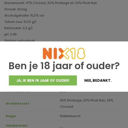
Druivensoort: 47% Cinsaut, 30% Pinotage en 23% Pinot Noir
Smaak: droog
Alcoholgehalte: 15,0% vol
Totaal zuur: 6,03 g/l
Restsuiker: 2,3 g/l
pH: 3.46
Sluiting: natuurkurk
Aanbevolen drinktemperatuur: 14 °C
Inhoud: 0,75 liter
GTIN 6006475000006
Ben je 18 jaar of ouder?
JA, IK BEN 18 JAAR OF OUDER!
NEE, BEDANKT.
Jaargang
2023
Houdbaar tot
2031
43% Pinotage, 29% Pinot Noir, 28%
Druivensoort
Cinsault
Regio
Stellenbosch
Aanbevolen