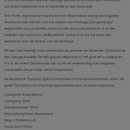
is van de Cinsault, ook wel Heritage genoemd, en Pinot Noir-variëteiten
zal direct herkennen wat er bijzonder is aan deze wijn.
Anri Truter, eigenaar en wijnmaker van Beyerskloof, brengt de originele
druivenrassen samen met het nieuwe ras Pinotage. Een gewaagd
experiment, zou je denken, maar na een paar jaar proberen is er een
heerlijke wijn ontstaan. De Beyerkloof Traildust is als het ware een
eerbetoon aan de erfenis van de Pinotage.
De wijn ruikt heerlijk naar zwarte kersen, pruimen en bloemen. Omhuld met
een vleugje kruiden. De wijn glanst robijnrood in het glas en is sappig en
fris in de mond. De tannines zijn zacht en evenwichtig. Een elegante
compositie die je maar zelden tegenkomt.
De Beyerkloof Traildust rijpte 12 maanden in Franse eikenhouten vaten. Dit
geeft het balans en kracht bij bijvoorbeeld eend of wilde carpaccio.
Categorie: Rode Wijnen
Jaargang: 2018
Houdbaarheid: 2026
Wijnmakerij/merk: Beyerskloof
Regio: Stellenbosch
Land: Zuid-Afrika