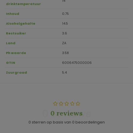
14
drinktemperatuur
Inhoud
0.75
Alcoholgehalte
14.5
Restsuiker
3.6
Land
ZA
Ph waarde
3.58
GTIN
6006475000006
Zuurgraad
5.4
0 reviews
0 reviews
0 sterren op basis van 0 beoordelingen