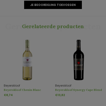
JE BEOORDELING TOEVOEGEN
Gerelateerde producten
Gerelateerde producten
Beyerskloof
Beyerskloof
Beyerskloof Chenin Blanc
Beyerskloof Synergy Cape Blend
Pinotage
€8,74
€13,82