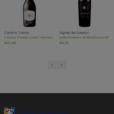
Cantina Tramin
Vigneti del Salento
Cantina Tramin Loam Cabernet-
Zolla Primitivo di Manduria DOP
Merlot Riserva
€47,42
€9,72