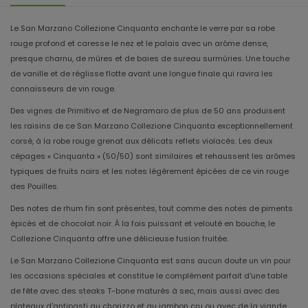
Le San Marzano Collezione Cinquanta enchante le verre par sa robe
rouge profond et caresse le nez et le palais avec un arôme dense,
presque charnu, de mûres et de baies de sureau surmûries. Une touche
de vanille et de réglisse flotte avant une longue finale qui ravira les
connaisseurs de vin rouge.
Des vignes de Primitivo et de Negramaro de plus de 50 ans produisent
les raisins de ce San Marzano Collezione Cinquanta exceptionnellement
corsé, à la robe rouge grenat aux délicats reflets violacés. Les deux
cépages « Cinquanta » (50/50) sont similaires et rehaussent les arômes
typiques de fruits noirs et les notes légèrement épicées de ce vin rouge
des Pouilles.
Des notes de rhum fin sont présentes, tout comme des notes de piments
épicés et de chocolat noir. À la fois puissant et velouté en bouche, le
Collezione Cinquanta offre une délicieuse fusion fruitée.
Le San Marzano Collezione Cinquanta est sans aucun doute un vin pour
les occasions spéciales et constitue le complément parfait d'une table
de fête avec des steaks T-bone maturés à sec, mais aussi avec des
plateaux d'antipasti au chorizzo et au jambon cru ou avec de la viande