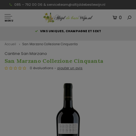
085 – 792 00 06 &
serviceteam@altijddebestewijn.nl
0
MENU
S
VINS UNIQUES, CHAMPAGNE ET SEKT
Accueil
San Marzano Collezione Cinquanta
Cantine San Marzano
San Marzano Collezione Cinquanta
0 évaluations -
ajouter un avis