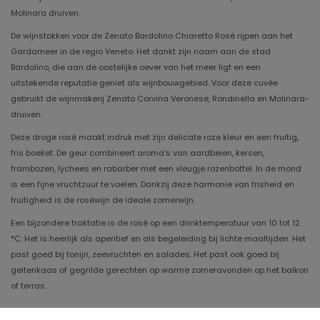
Molinara druiven.
De wijnstokken voor de Zenato Bardolino Chiaretto Rosé rijpen aan het
Gardameer in de regio Veneto. Het dankt zijn naam aan de stad
Bardolino, die aan de oostelijke oever van het meer ligt en een
uitstekende reputatie geniet als wijnbouwgebied. Voor deze cuvée
gebruikt de wijnmakerij Zenato Corvina Veronese, Rondinella en Molinara-
druiven.
Deze droge rosé maakt indruk met zijn delicate roze kleur en een fruitig,
fris boeket. De geur combineert aroma's van aardbeien, kersen,
frambozen, lychees en rabarber met een vleugje rozenbottel. In de mond
is een fijne vruchtzuur te voelen. Dankzij deze harmonie van frisheid en
fruitigheid is de roséwijn de ideale zomerwijn.
Een bijzondere traktatie is de rosé op een drinktemperatuur van 10 tot 12
°C. Het is heerlijk als aperitief en als begeleiding bij lichte maaltijden. Het
past goed bij tonijn, zeevruchten en salades. Het past ook goed bij
geitenkaas of gegrilde gerechten op warme zomeravonden op het balkon
of terras.