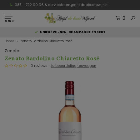
085 – 792 00 06 &
serviceteam@altijddebestewijn.nl
0
MENU
UNIEKE WIJNEN, CHAMPAGNE EN SEKT
Home
Zenato Bardolino Chiaretto Rosé
Zenato
Zenato Bardolino Chiaretto Rosé
0 reviews -
je beoordeling toevoegen