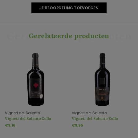
JE BEOORDELING TOEVOEGEN
Gerelateerde producten
Gerelateerde producten
Vigneti del Salento
Vigneti del Salento
Vigneti del Salento Zolla
Vigneti del Salento Zolla
Primitivo / Merlot
Susumaniello IGP Puglia
€9,16
€9,95