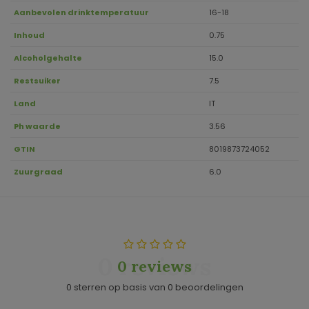
Aanbevolen drinktemperatuur
16-18
Inhoud
0.75
Alcoholgehalte
15.0
Restsuiker
7.5
Land
IT
Ph waarde
3.56
GTIN
8019873724052
Zuurgraad
6.0
0 reviews
0 reviews
0 sterren op basis van 0 beoordelingen