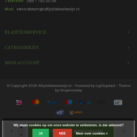
Telefoon
085 - 792 00 06
Mail
serviceteam@altijddebestewijn.nl
KLANTENSERVICE
CATEGORIEËN
MIJN ACCOUNT
© Copyright 2026 Altijddebestewijn.nl - Powered by
Lightspeed
- Theme
by
Shopmonkey
Wij slaan cookies op om onze website te verbeteren. Is dat akkoord?
+
TOEVOEGEN AAN WINKELWAGEN
JA
NEE
Meer over cookies »
-