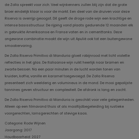
de Zolla spreekt voor zich. Veel wijnkenners zullen blij zijn dat de grote
broer eindelijk klaar is voor de markt. Een deel van de druiven voor deze
Riserva is overrijp geoogst. Dit geeft de droge rode wijn een krachtige en
intense basisstructuur. De rijping vond plaats gedurende 12 maanden elk
in gebruikte Amerikaanse en Franse vaten en in cementtanks. Deze
ongewone combinatie maakt de wijn uit Apulië ook tot een buitengewone
smaakervaring.
De Zolla Riserva Primitivo di Manduria gloeit robijnrood met licht violette
reflecties in het glas. De Italiaanse wijn ruikt heerlijk naar bramen en
zwarte bessen. Na een paar minuten in de lucht worden tonen van
kruiden, koffie, vanille en karamel toegevoegd. De Zolla Riserva
presenteert zich weelderig en volumineus in de mond. De mooi gepolijste
tannines geven structuur en complexiteit. De afdronk is lang en zacht.
De Zolla Riserva Primitivo di Manduria is geschikt voor vele gelegenheden.
Alleen op een filmavond thuis of als maaltijdbegeleiding bij rustieke
voorgerechten, lamsgerechten of stevige kaas.
Categorie: Rode Wijnen
Jaargang: 2017
Houdbaarheid: 2027