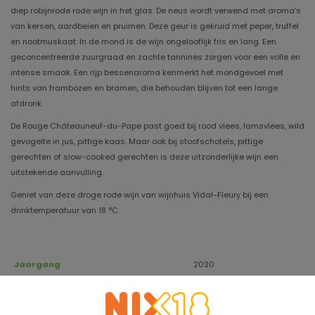
diep robijnrode rode wijn in het glas. De neus wordt verwend met aroma's
van kersen, aardbeien en pruimen. Deze geur is gekruid met peper, truffel
en nootmuskaat. In de mond is de wijn ongelooflijk fris en lang. Een
geconcentreerde zuurgraad en zachte tannines zorgen voor een volle en
intense smaak. Een rijp bessenaroma kenmerkt het mondgevoel met
hints van frambozen en bramen, die behouden blijven tot een lange
afdronk.
De Rouge Châteauneuf-du-Pape past goed bij rood vlees, lamsvlees, wild
gevogelte in jus, pittige kaas. Maar ook bij stoofschotels, pittige
gerechten of slow-cooked gerechten is deze uitzonderlijke wijn een
uitstekende aanvulling.
Geniet van deze droge rode wijn van wijnhuis Vidal-Fleury bij een
drinktemperatuur van 18 °C.
Jaargang
2020
Houdbaar tot
2032
Druivensoort
Grenache, Mourvèdre