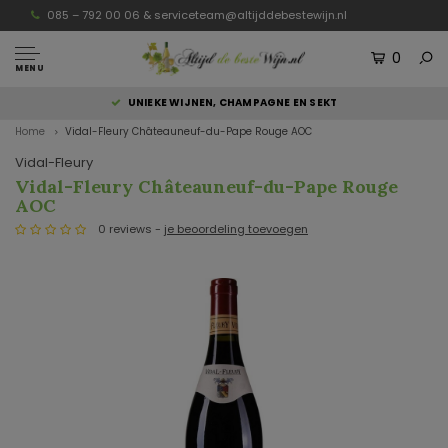
085 – 792 00 06 &
serviceteam@altijddebestewijn.nl
0
MENU
UNIEKE WIJNEN, CHAMPAGNE EN SEKT
Home
Vidal-Fleury Châteauneuf-du-Pape Rouge AOC
Vidal-Fleury
Vidal-Fleury Châteauneuf-du-Pape Rouge
AOC
0 reviews -
je beoordeling toevoegen