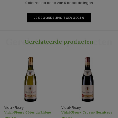
0 sterren op basis van 0 beoordelingen
JE BEOORDELING TOEVOEGEN
Gerelateerde producten
Gerelateerde producten
Vidal-Fleury
Vidal-Fleury
Vidal-Fleury Côtes du Rhône
Vidal-Fleury Crozes-Hermitage
Blanc AOC
Rouge AOC