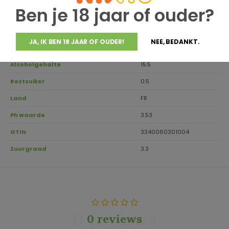
Ben je 18 jaar of ouder?
Regio
Rhône
Aanbevolen drinktemperatuur
16-18
JA, IK BEN 18 JAAR OF OUDER!
NEE, BEDANKT.
Inhoud
0.75
Alcoholgehalte
15.5
Restsuiker
0.5
Land
FR
Ph waarde
3.53
GTIN
3340060301004
Zuurgraad
3.3
0 reviews
0 reviews