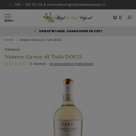
085 – 792 00 06 &
serviceteam@altijddebestewijn.nl
0
MENU
UNIEKE WIJNEN, CHAMPAGNE EN SEKT
Home
Vesevo Greco di Tufo DOCG
Vesevo
Vesevo Greco di Tufo DOCG
0 reviews -
je beoordeling toevoegen