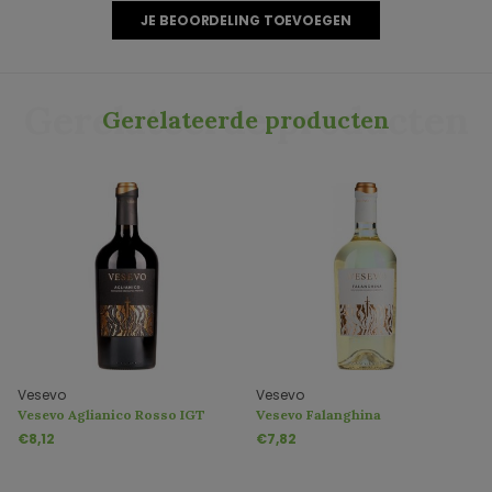
JE BEOORDELING TOEVOEGEN
Gerelateerde producten
Gerelateerde producten
Vesevo
Vesevo
Vesevo Aglianico Rosso IGT
Vesevo Falanghina
€8,12
€7,82