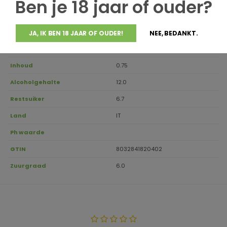
Ben je 18 jaar of ouder?
Druivensoort
55% Garganega, 45% Chardonnay
Regio
Venetien
JA, IK BEN 18 JAAR OF OUDER!
NEE, BEDANKT.
Aanbevolen drinktemperatuur
10-12
Inhoud
0.75
Alcoholgehalte
12.0
Restsuiker
6.7
Land
IT
Ph waarde
GTIN
8032841820402
Zuurgraad
6.0