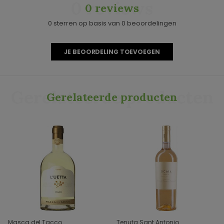
0 reviews
0 reviews
0 sterren op basis van 0 beoordelingen
JE BEOORDELING TOEVOEGEN
Gerelateerde producten
Gerelateerde producten
Masca del Tacco
Tenuta Sant Antonio