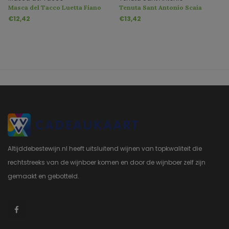
Masca del Tacco Luetta Fiano
Tenuta Sant Antonio Scaia
Rosato
€12,42
€13,42
Altijddebestewijn.nl heeft uitsluitend wijnen van topkwaliteit die
rechtstreeks van de wijnboer komen en door de wijnboer zelf zijn
gemaakt en gebotteld.