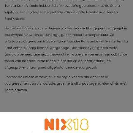
Tenuta Sant Antonio hebben iets innovatiefs gecreëerd met de Scaia-
wijnlijn - een moderne interpretatie van de grote traditie van Tenuta
Sant'Antonio.
De met de hand geplukte druiven worden voorzichtig geperst en gerijpt in
roestvrijstalen vaten bij een lage, gecontroleerde temperatuur. Zo
ontstaan ​​aangenaam frisse en aromatische Italiaanse wijnen. De Tenuta
Sant Antonio Scaia Bianca Garganega Chardonnay ruikt naar witte
acaciabloemen, jasmijn, citrusvruchten, appels en peren. Er zijn ook lichte
tonen van banaan. In de mond is het fris en delicaat dankzij de
uitgesproken maar goed uitgebalanceerde zuurgraad.
Serveer de unieke witte wijn uit de regio Veneto als aperitief bij
voorgerechten van vis, salade, groenterisotto, pastagerechten of vis met
lichte sauzen.
Jaargang
2025
Houdbaar tot
2029