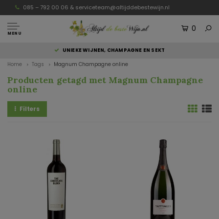
085 – 792 00 06 &
serviceteam@altijddebestewijn.nl
0
MENU
UNIEKE WIJNEN, CHAMPAGNE EN SEKT
Home
Tags
Magnum Champagne online
Producten getagd met Magnum Champagne
online
Filters