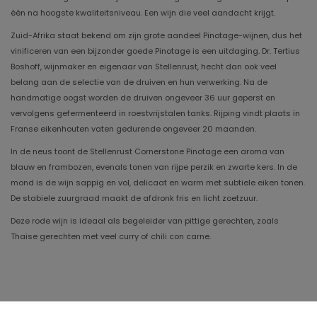
één na hoogste kwaliteitsniveau. Een wijn die veel aandacht krijgt.
Zuid-Afrika staat bekend om zijn grote aandeel Pinotage-wijnen, dus het
vinificeren van een bijzonder goede Pinotage is een uitdaging. Dr. Tertius
Boshoff, wijnmaker en eigenaar van Stellenrust, hecht dan ook veel
belang aan de selectie van de druiven en hun verwerking. Na de
handmatige oogst worden de druiven ongeveer 36 uur geperst en
vervolgens gefermenteerd in roestvrijstalen tanks. Rijping vindt plaats in
Franse eikenhouten vaten gedurende ongeveer 20 maanden.
In de neus toont de Stellenrust Cornerstone Pinotage een aroma van
blauw en frambozen, evenals tonen van rijpe perzik en zwarte kers. In de
mond is de wijn sappig en vol, delicaat en warm met subtiele eiken tonen.
De stabiele zuurgraad maakt de afdronk fris en licht zoetzuur.
Deze rode wijn is ideaal als begeleider van pittige gerechten, zoals
Thaise gerechten met veel curry of chili con carne.
Jaargang
2023