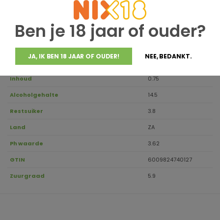
Houdbaar tot
2030
Ben je 18 jaar of ouder?
Druivensoort
100% Pinotage
Regio
Stellenbosch
JA, IK BEN 18 JAAR OF OUDER!
NEE, BEDANKT.
Aanbevolen drinktemperatuur
16-18
Inhoud
0.75
Alcoholgehalte
14.5
Restsuiker
3.8
Land
ZA
Ph waarde
3.62
GTIN
6009824740127
Zuurgraad
5.9