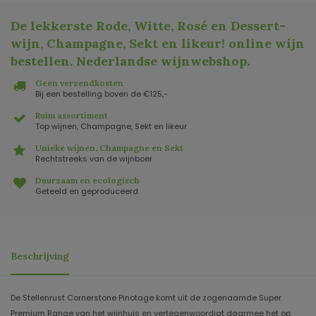
De lekkerste Rode, Witte, Rosé en Dessert-
wijn, Champagne, Sekt en likeur! online wijn
bestellen. Nederlandse wijnwebshop
.
Geen verzendkosten
Bij een bestelling boven de €125,-
Ruim assortiment
Top wijnen, Champagne, Sekt en likeur
Unieke wijnen, Champagne en Sekt
Rechtstreeks van de wijnboer
Duurzaam en ecologisch
Geteeld en geproduceerd
Beschrijving
De Stellenrust Cornerstone Pinotage komt uit de zogenaamde Super
Premium Range van het wijnhuis en vertegenwoordigt daarmee het op