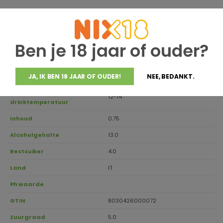
Jaargang
2023
Houdbaar tot
2028
Ben je 18 jaar of ouder?
Merlot, Cabernet Sauvignon,
Druivensoort
Gaglioppo
Regio
Kalabrien
JA, IK BEN 18 JAAR OF OUDER!
NEE, BEDANKT.
Aanbevolen
12-14
drinktemperatuur
Inhoud
0.75
Alcoholgehalte
13.0
Restsuiker
4.0
Land
IT
Ph waarde
GTIN
8030426000072
Zuurgraad
5.0