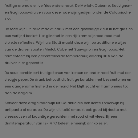
fruitige aroma's en verfrissende smaak. De Merlot-, Cabernet Sauvignon-
en Gaglioppo-druiven voor deze rode wijn gedijen onder de Calabrische
zon.
De rode wijn uit Italië maakt indruk met een geweldige kleur in het glas en
een verfijnd boeket. Het glinstert in een rijk karmozijnrood rood met
violette reflecties. Wijnhuis Statti maakt deze wijn op traditionele wijze
van de druivensoorten Merlot, Cabernet Sauvignon en Gaglioppo. Het
fermenteert bij een gecontroleerde temperatuur, waarbij 30% van de
druiven niet geperst is.
De neus combineert fruitige tonen van kersen en ander rood fruit met een
vleugje peper. De drank behoudt dit fruitige karakter met bessentonen en
een aangename frisheid in de mond. Het blijft zacht en harmonieus tot
aan de nagalm.
Serveer deze droge rode wijn uit Calabrië als een lichte zomerwijn bij
antipasta of salades. De wijn uit Italië smaakt ook goed bij risotto met
vleessauzen of krachtige gerechten met rood of wit vlees. Bij een
drinktemperatuur van 12-14 °C beleef je heerlijk drinkplezier.