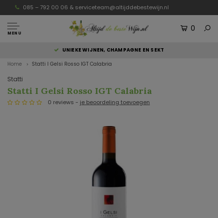
085 – 792 00 06 &
serviceteam@altijddebestewijn.nl
0
MENU
UNIEKE WIJNEN, CHAMPAGNE EN SEKT
Home
Statti I Gelsi Rosso IGT Calabria
Statti
Statti I Gelsi Rosso IGT Calabria
0 reviews -
je beoordeling toevoegen