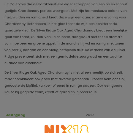
uit Californië die de karakteristieke eigenschappen van een op eikenhout
gerijpte Chardonnay perfect weergeeft. Met zijn harmonieuze balans van
fruit, kruiden en romigheid biedt deze wijn een aangename ervaring voor
Chardonnay-liefhebbers. In het glas toont de wijn een schitterende
goudgele kleur. De Silver Ridge Oak Aged Chardonnay biedt een heerlijke
geur van toast, kruiden, vanille en boter, aangevuld met frisse aroma's
van rijpe peer en groene appel. In de mond is hij vol en romig, met tonen
van perzik, banaan en een vleugje tropisch fruit. De afdronk van de Silver
Ridge presenteert zich met een gemiddelde zuurgraad en een zachte
nuance van eikenhout.
De Silver Ridge Oak Aged Chardonnay is niet alleen heerlijk op zichzelf,
maar combineert ook goed met diverse gerechten. Probeer hem eens bij
geroosterde kipfilet, kalkoen of eend in romige sauzen. Ook een goede
keuze bij gegrilde zalm, kreeft of garnalen in botersaus.
Jaargang
2023
Houdbaar tot
2028