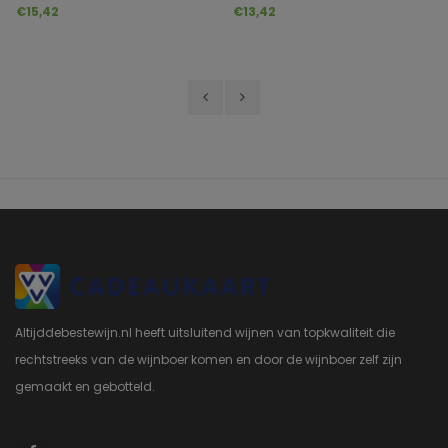
Viognier
Chardonnay
€15,42
€13,42
Altijddebestewijn.nl heeft uitsluitend wijnen van topkwaliteit die
rechtstreeks van de wijnboer komen en door de wijnboer zelf zijn
gemaakt en gebotteld.