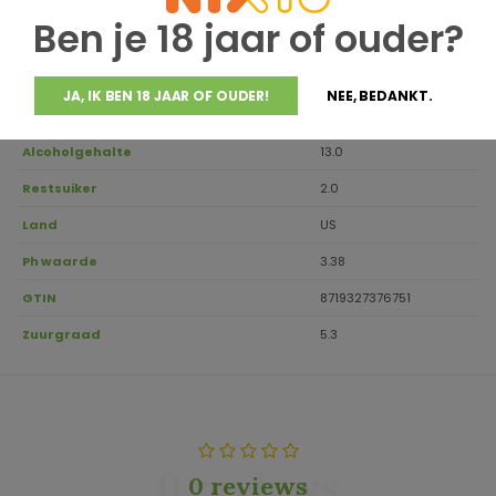
Druivensoort
100% Chardonnay
Ben je 18 jaar of ouder?
Regio
Kalifornien
Aanbevolen drinktemperatuur
10-12
JA, IK BEN 18 JAAR OF OUDER!
NEE, BEDANKT.
Inhoud
0.75
Alcoholgehalte
13.0
Restsuiker
2.0
Land
US
Ph waarde
3.38
GTIN
8719327376751
Zuurgraad
5.3
0 reviews
0 reviews