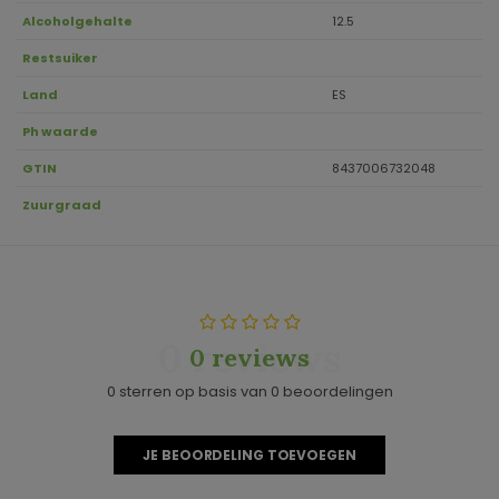
Alcoholgehalte
12.5
Restsuiker
Land
ES
Ph waarde
GTIN
8437006732048
Zuurgraad
0 reviews
0 reviews
0 sterren op basis van 0 beoordelingen
JE BEOORDELING TOEVOEGEN