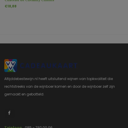
Vieilles Vignes
€18,88
Altijddebestewijn.nl heeft uitsluitend wijnen van topkwaliteit die
rechtstreeks van de wijnboer komen en door de wijnboer zelf zijn
gemaakt en gebotteld.
Telefoon
085 - 792 00 06