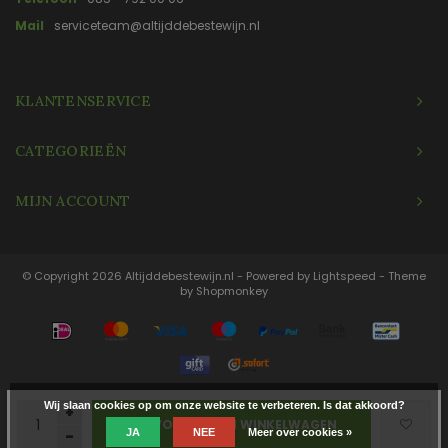
Mail
serviceteam@altijddebestewijn.nl
KLANTENSERVICE
CATEGORIEËN
MIJN ACCOUNT
© Copyright 2026 Altijddebestewijn.nl - Powered by
Lightspeed
- Theme
by
Shopmonkey
Wij slaan cookies op om onze website te verbeteren. Is dat akkoord?
+
TOEVOEGEN AAN WINKELWAGEN
JA
NEE
Meer over cookies »
-