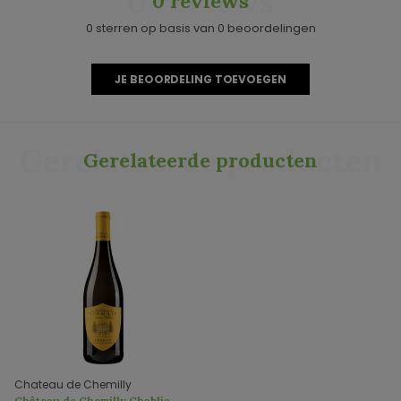
0 reviews
0 reviews
0 sterren op basis van 0 beoordelingen
JE BEOORDELING TOEVOEGEN
Gerelateerde producten
Gerelateerde producten
Chateau de Chemilly
Château de Chemilly Chablis