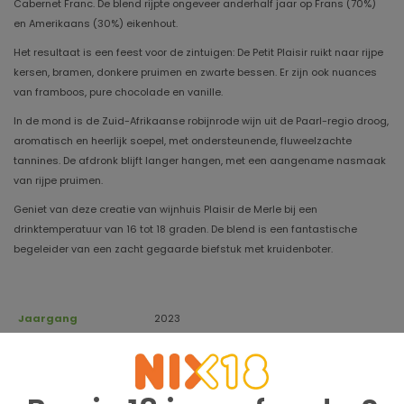
Cabernet Franc. De blend rijpte ongeveer anderhalf jaar op Frans (70%)
en Amerikaans (30%) eikenhout.
Het resultaat is een feest voor de zintuigen: De Petit Plaisir ruikt naar rijpe
kersen, bramen, donkere pruimen en zwarte bessen. Er zijn ook nuances
van framboos, pure chocolade en vanille.
In de mond is de Zuid-Afrikaanse robijnrode wijn uit de Paarl-regio droog,
aromatisch en heerlijk soepel, met ondersteunende, fluweelzachte
tannines. De afdronk blijft langer hangen, met een aangename nasmaak
van rijpe pruimen.
Geniet van deze creatie van wijnhuis Plaisir de Merle bij een
drinktemperatuur van 16 tot 18 graden. De blend is een fantastische
begeleider van een zacht gegaarde biefstuk met kruidenboter.
Jaargang
2023
Houdbaar tot
2030
Cabernet Sauvignon, Shiraz, Cabernet Franc,
Druivensoort
Malbec, Pinot Noir