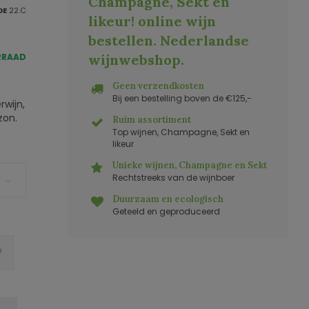
Champagne, Sekt en
DE
22.C
likeur! online wijn
bestellen. Nederlandse
RRAAD
wijnwebshop
.
Geen verzendkosten
Bij een bestelling boven de €125,-
rwijn,
zon.
Ruim assortiment
Top wijnen, Champagne, Sekt en
likeur
Unieke wijnen, Champagne en Sekt
Rechtstreeks van de wijnboer
Duurzaam en ecologisch
Geteeld en geproduceerd