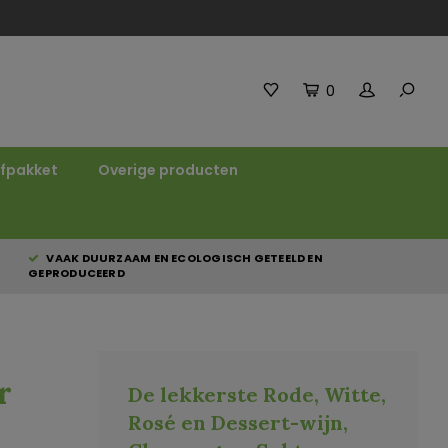
0
fpakket
Overige producten
VAAK DUURZAAM EN ECOLOGISCH GETEELD EN
GEPRODUCEERD
r
De lekkerste Rode, Witte,
Rosé en Dessert-wijn,