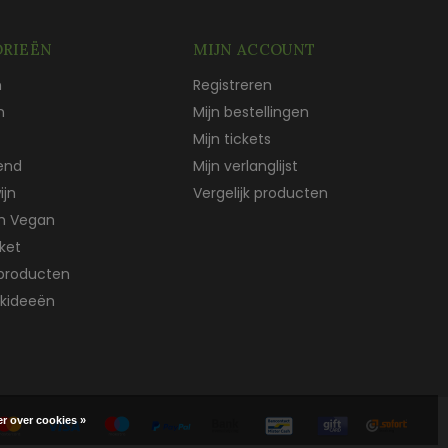
RIEËN
MIJN ACCOUNT
n
Registreren
n
Mijn bestellingen
Mijn tickets
end
Mijn verlanglijst
ijn
Vergelijk producten
ch Vegan
ket
producten
kideeën
r over cookies »