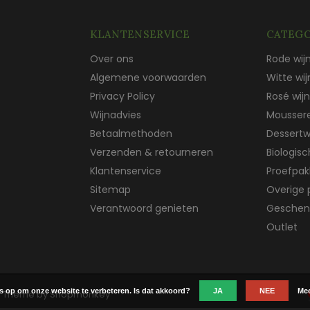
KLANTENSERVICE
CATEGO
Over ons
Rode wij
Algemene voorwaarden
Witte wij
Privacy Policy
Rosé wijn
Wijnadvies
Mousser
Betaalmethoden
Dessertw
Verzenden & retourneren
Biologis
Klantenservice
Proefpak
Sitemap
Overige 
Verantwoord genieten
Geschen
Outlet
es op om onze website te verbeteren. Is dat akkoord?
JA
NEE
Mee
 Theme by
Shopmonkey