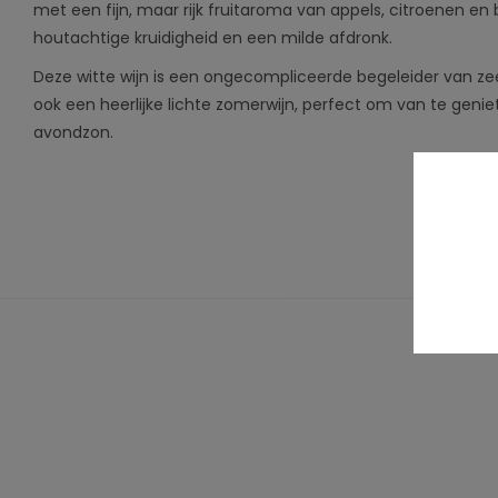
met een fijn, maar rijk fruitaroma van appels, citroenen en 
houtachtige kruidigheid en een milde afdronk.
Deze witte wijn is een ongecompliceerde begeleider van z
ook een heerlijke lichte zomerwijn, perfect om van te geniet
avondzon.