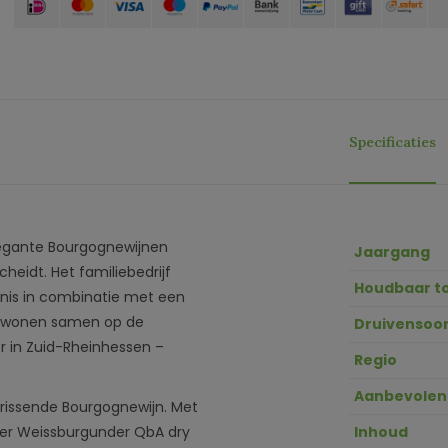
Specificaties
legante Bourgognewijnen
Jaargang
eidt. Het familiebedrijf
Houdbaar t
nis in combinatie met een
ie wonen samen op de
Druivensoor
r in Zuid-Rheinhessen –
Regio
Aanbevolen
rissende Bourgognewijn. Met
ker Weissburgunder QbA dry
Inhoud