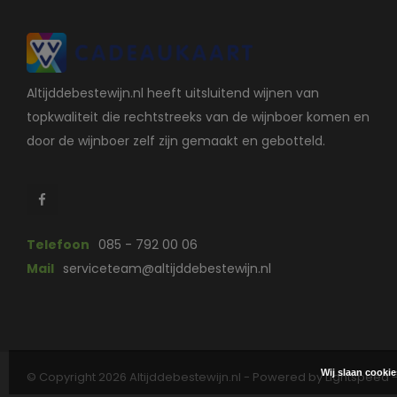
Altijddebestewijn.nl heeft uitsluitend wijnen van
topkwaliteit die rechtstreeks van de wijnboer komen en
door de wijnboer zelf zijn gemaakt en gebotteld.
Telefoon
085 - 792 00 06
Mail
serviceteam@altijddebestewijn.nl
Wij slaan cooki
© Copyright 2026 Altijddebestewijn.nl - Powered by
Lightspeed
-