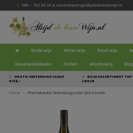
085 – 792 00 06 &
serviceteam@altijddebestewijn.nl
Rode wijn
Witte wijn
Rosé wijn
M
Geschenkideeën
Outlet
Alcoholvrij
Blo
GRATIS VERZENDING VANAF
RUIM ASSORTIMENT TOP 
€125,-
LIKEUR
Home
Pfannebecker Weissburgunder QbA trocken