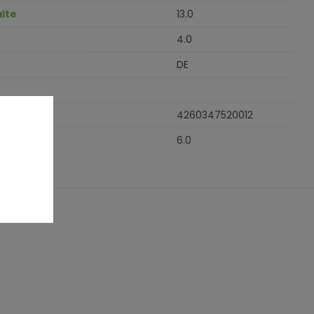
lte
13.0
4.0
DE
4260347520012
6.0