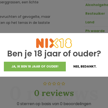
berggrassen, een lichte
Alcoholgeha
Restsuiker
eevruchten of gevogelte, maar
Land
en op het terras in de laatste
Ph waarde
GTIN
Zuurgraad
Ben je 18 jaar of ouder?
JA, IK BEN 18 JAAR OF OUDER!
NEE, BEDANKT.
0 reviews
0 reviews
0 sterren op basis van 0 beoordelingen