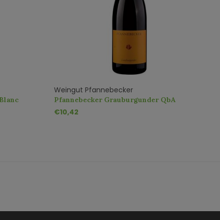
Weingut Pfannebecker
 Blanc
Pfannebecker Grauburgunder QbA
trocken
€10,42