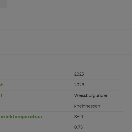
2025
ot
2028
t
Weissburgunder
Rheinhessen
 drinktemperatuur
8-10
0.75