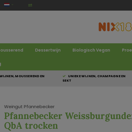
ousserend
Dessertwijn
Biologisch Vegan
Proe
g
WIJNEN, MOUSSEREND EN
UNIEKE WIJNEN, CHAMPAGNE EN
SEKT
Weingut Pfannebecker
Pfannebecker Weissburgunde
QbA trocken