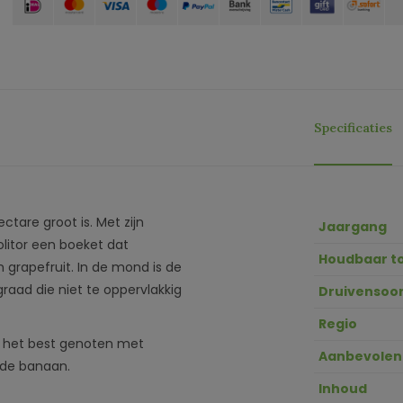
Specificaties
tare groot is. Met zijn
Jaargang
olitor een boeket dat
Houdbaar t
 grapefruit. In de mond is de
graad die niet te oppervlakkig
Druivensoor
Regio
dt het best genoten met
Aanbevolen
rde banaan.
Inhoud