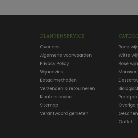
KLANTENSERVICE
CATEGO
Over ons
Rode wij
Algemene voorwaarden
Witte wij
Privacy Policy
Rosé wijn
Wijnadvies
Mousser
Betaalmethoden
Dessertw
Verzenden & retourneren
Biologis
Klantenservice
Proefpak
Sitemap
Overige 
Verantwoord genieten
Geschen
Outlet