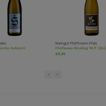
ales
Weingut Pfaffmann Pfalz
eurebe Kabinett
Pfaffmann Riesling 'M.P.' Qb
€8,95