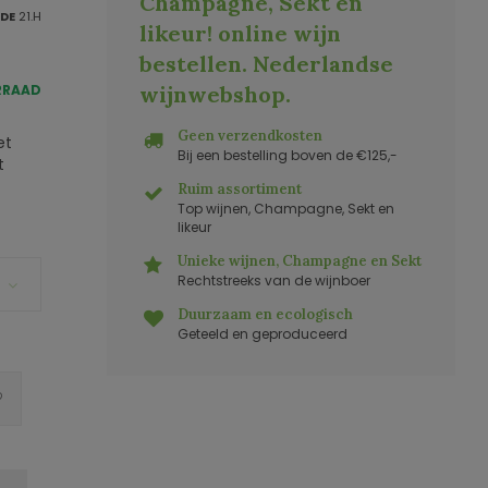
Champagne, Sekt en
DE
21.H
likeur! online wijn
bestellen. Nederlandse
RRAAD
wijnwebshop
.
Geen verzendkosten
et
Bij een bestelling boven de €125,-
t
Ruim assortiment
Top wijnen, Champagne, Sekt en
likeur
Unieke wijnen, Champagne en Sekt
Rechtstreeks van de wijnboer
Duurzaam en ecologisch
Geteeld en geproduceerd