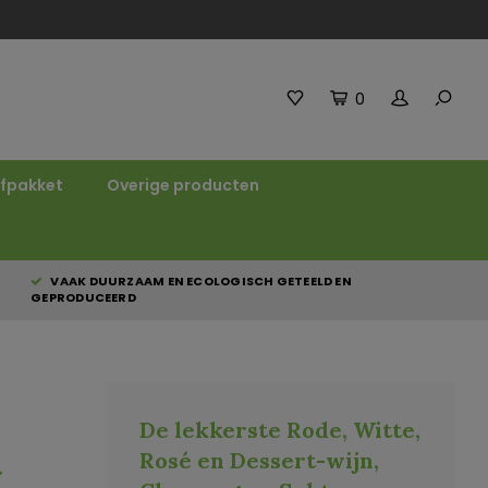
0
fpakket
Overige producten
VAAK DUURZAAM EN ECOLOGISCH GETEELD EN
GEPRODUCEERD
De lekkerste Rode, Witte,
t
Rosé en Dessert-wijn,