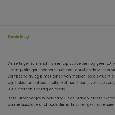
Beschrijving
De Zeltinger Sonnenuhr is een toplocatie die nog geen 20 hec
Riesling Zeltinger Sonnenuhr Kabinett ontwikkelde Markus M
verfrissend fruitig is met tonen van meloen, passievrucht en
wijn helder en delicaat fruitig. Het heeft een levendige zuur
is. De afdronk is kruidig ​​en romig.
Deze uitzonderlijke wijnervaring uit de Midden-Moezel wor
warme kipsalade of chocolademuffins met gekaramelisee