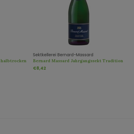
Sektkellerei Bernard-Massard
Pl
A halbtrocken
Bernard Massard Jahrgangssekt Tradition
P
Halbtrocken
€8,42
€