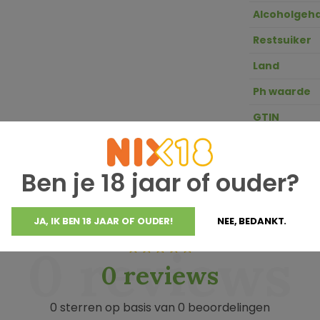
Alcoholgeha
Restsuiker
Land
Ph waarde
GTIN
Zuurgraad
Ben je 18 jaar of ouder?
JA, IK BEN 18 JAAR OF OUDER!
NEE, BEDANKT.
0 reviews
0 reviews
0 sterren op basis van 0 beoordelingen