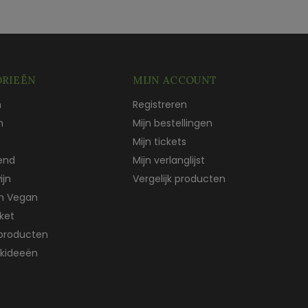
RIEËN
MIJN ACCOUNT
n
Registreren
n
Mijn bestellingen
Mijn tickets
end
Mijn verlanglijst
ijn
Vergelijk producten
ch Vegan
ket
producten
kideeën