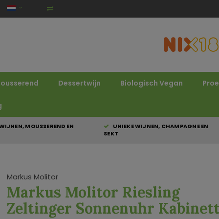
ousserend
Dessertwijn
Biologisch Vegan
Proe
g
WIJNEN, MOUSSEREND EN
UNIEKE WIJNEN, CHAMPAGNE EN
SEKT
Markus Molitor
Markus Molitor Riesling
Zeltinger Sonnenuhr Kabinet