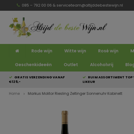
085 – 792 00 06 &
serviceteam@altijddebestewijn.nl
Rode wijn
Witte wijn
Rosé wijn
M
Geschenkideeën
Outlet
Alcoholvrij
Blo
GRATIS VERZENDING VANAF
RUIM ASSORTIMENT TOP 
€125,-
LIKEUR
Home
Markus Molitor Riesling Zeltinger Sonnenuhr Kabinett