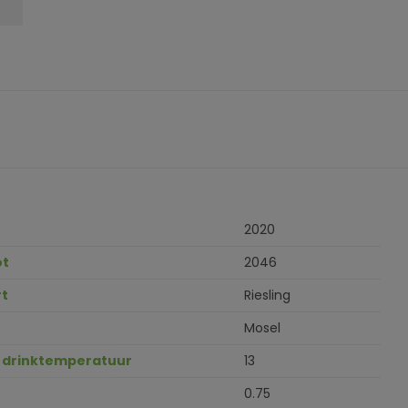
2020
ot
2046
t
Riesling
Mosel
 drinktemperatuur
13
0.75