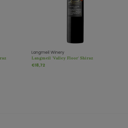
Langmeil Winery
L
raz
Langmeil 'Valley Floor' Shiraz
L
€18,72
€