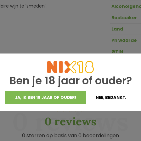
ire wijn te 'smeden'.
Alcoholgeha
Restsuiker
Land
Ph waarde
GTIN
Zuurgraad
Ben je 18 jaar of ouder?
JA, IK BEN 18 JAAR OF OUDER!
NEE, BEDANKT.
0 reviews
0 reviews
0 sterren op basis van 0 beoordelingen