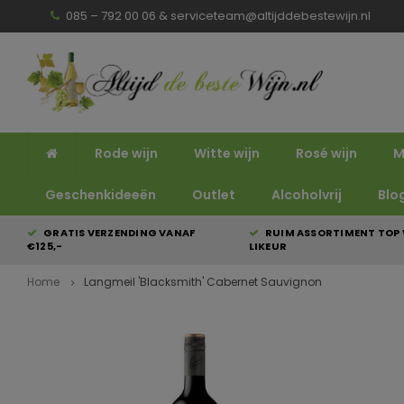
085 – 792 00 06 &
serviceteam@altijddebestewijn.nl
Rode wijn
Witte wijn
Rosé wijn
M
Geschenkideeën
Outlet
Alcoholvrij
Blo
GRATIS VERZENDING VANAF
RUIM ASSORTIMENT TOP 
€125,-
LIKEUR
Home
Langmeil 'Blacksmith' Cabernet Sauvignon