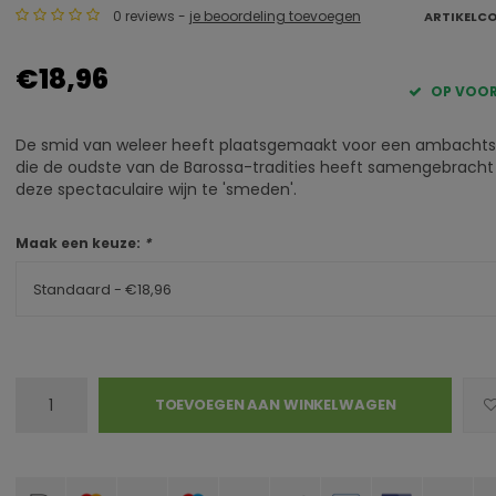
0 reviews -
je beoordeling toevoegen
ARTIKELC
€18,96
OP VOO
De smid van weleer heeft plaatsgemaakt voor een ambach
die de oudste van de Barossa-tradities heeft samengebrach
deze spectaculaire wijn te 'smeden'.
Maak een keuze:
*
Standaard - €18,96
TOEVOEGEN AAN WINKELWAGEN