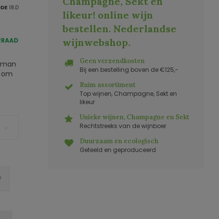
Champagne, Sekt en
ODE
18.D
likeur! online wijn
bestellen. Nederlandse
RRAAD
wijnwebshop
.
Geen verzendkosten
tsman
Bij een bestelling boven de €125,-
t om
Ruim assortiment
Top wijnen, Champagne, Sekt en
likeur
Unieke wijnen, Champagne en Sekt
Rechtstreeks van de wijnboer
Duurzaam en ecologisch
Geteeld en geproduceerd