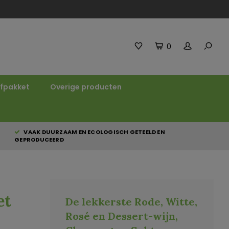
0
fpakket
Overige producten
VAAK DUURZAAM EN ECOLOGISCH GETEELD EN
GEPRODUCEERD
et
De lekkerste Rode, Witte,
Rosé en Dessert-wijn,