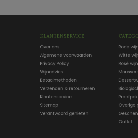
KLANTENSERVICE
CATEGO
Over ons
Rode wij
Algemene voorwaarden
Witte wij
Privacy Policy
Rosé wijn
Wijnadvies
Mousser
Betaalmethoden
Dessertw
Verzenden & retourneren
Biologis
Klantenservice
Proefpak
Sitemap
Overige 
Verantwoord genieten
Geschen
Outlet