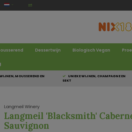
ousserend
Dessertwijn
Biologisch Vegan
Proe
g
WIJNEN, MOUSSEREND EN
UNIEKE WIJNEN, CHAMPAGNE EN
SEKT
Langmeil Winery
Langmeil 'Blacksmith' Cabern
Sauvignon