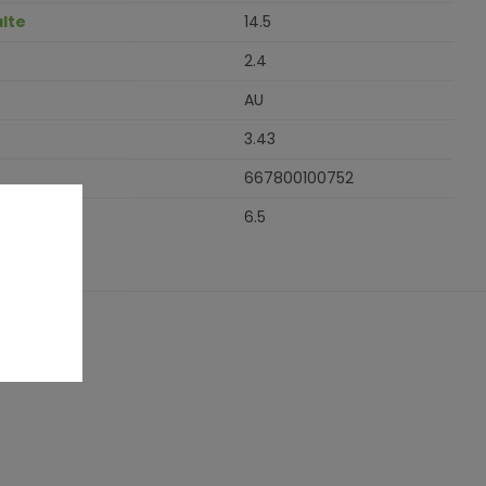
lte
14.5
2.4
AU
3.43
667800100752
6.5