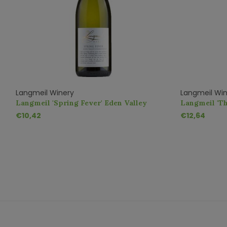
Langmeil Winery
Langmeil Win
Langmeil 'Spring Fever' Eden Valley
Langmeil 'T
Chardonnay
Mourvèdre 
€10,42
€12,64