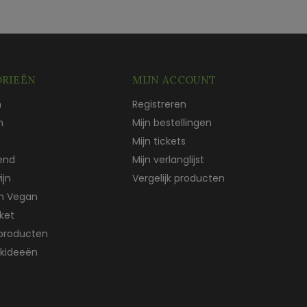
RIEËN
MIJN ACCOUNT
n
Registreren
n
Mijn bestellingen
Mijn tickets
end
Mijn verlanglijst
ijn
Vergelijk producten
ch Vegan
ket
producten
kideeën