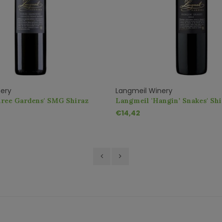
ery
Langmeil Winery
hree Gardens' SMG Shiraz
Langmeil 'Hangin’ Snakes' Shi
Grenache
€14,42