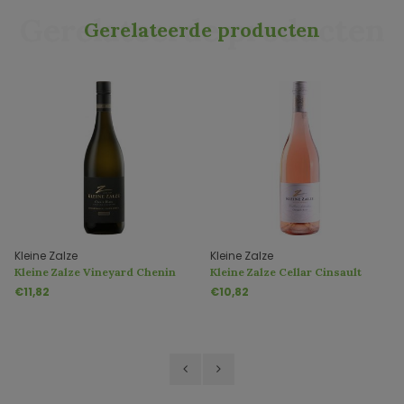
Gerelateerde producten
Gerelateerde producten
Kleine Zalze
Kleine Zalze
Kleine Zalze Vineyard Chenin
Kleine Zalze Cellar Cinsault
Blanc
Rosé
€11,82
€10,82