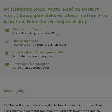
De lekkerste Rode, Witte, Rosé en Dessert-
wijn, Champagne, Sekt en likeur! online wijn
bestellen. Nederlandse wijnwebshop
.
Geen verzendkosten
Bij een bestelling boven de €125,-
Ruim assortiment
Top wijnen, Champagne, Sekt en likeur
Unieke wijnen, Champagne en Sekt
Rechtstreeks van de wijnboer
Duurzaam en ecologisch
Geteeld en geproduceerd
Beschrijving
De Chenin Blanc uit de kuststreek ruikt heerlijk levendig naar perzik en
bier. Krachtig in de mond, met mooie mineraliteit, levendige zuren en