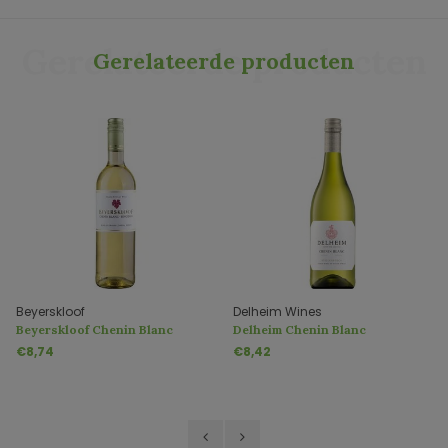
Gerelateerde producten
Gerelateerde producten
Beyerskloof
Delheim Wines
Beyerskloof Chenin Blanc
Delheim Chenin Blanc
Pinotage
Unwooded
€8,74
€8,42