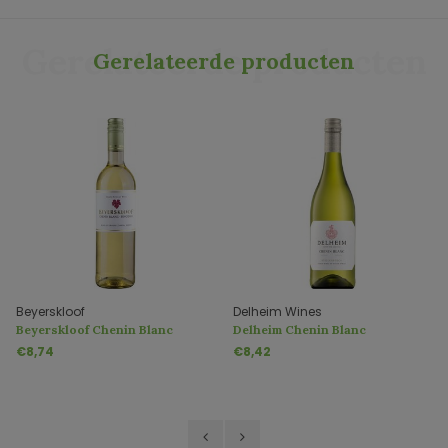
Gerelateerde producten
Gerelateerde producten
Beyerskloof
Delheim Wines
Beyerskloof Chenin Blanc
Delheim Chenin Blanc
Pinotage
Unwooded
€8,74
€8,42