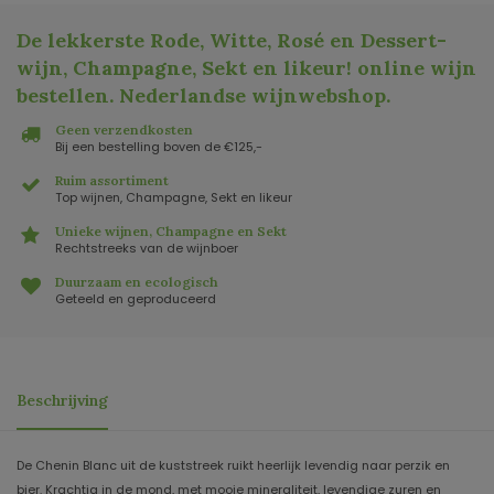
De lekkerste Rode, Witte, Rosé en Dessert-
wijn, Champagne, Sekt en likeur! online wijn
bestellen. Nederlandse wijnwebshop
.
Geen verzendkosten
Bij een bestelling boven de €125,-
Ruim assortiment
Top wijnen, Champagne, Sekt en likeur
Unieke wijnen, Champagne en Sekt
Rechtstreeks van de wijnboer
Duurzaam en ecologisch
Geteeld en geproduceerd
Beschrijving
De Chenin Blanc uit de kuststreek ruikt heerlijk levendig naar perzik en
bier. Krachtig in de mond, met mooie mineraliteit, levendige zuren en