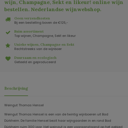
wijn, Champagne, Sekt en likeur! online wijn
bestellen. Nederlandse wijnwebshop
.
Geen verzendkosten
Bij een bestelling boven de €125,-
Ruim assortiment
Top wijnen, Champagne, Sekt en likeur
Unieke wijnen, Champagne en Sekt
Rechtstreeks van de wijnboer
Duurzaam en ecologisch
Geteeld en geproduceerd
Beschrijving
Weingut Thomas Hensel
Weingut Thomas Hensel is een van de twintig wijnboeren uit Bad
Dürkheim. De familie Hensel bezit haar wijngaarden in en rond Bad
Dürkheim ruim 300 jaar. Het weingut is een vooraanstaand op het gebied