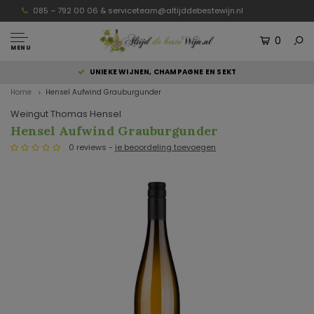
085 – 792 00 06 &
serviceteam@altijddebestewijn.nl
0
MENU
UNIEKE WIJNEN, CHAMPAGNE EN SEKT
Home
Hensel Aufwind Grauburgunder
Weingut Thomas Hensel
Hensel Aufwind Grauburgunder
0 reviews -
je beoordeling toevoegen