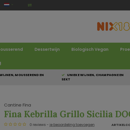
ousserend
Dessertwijn
Biologisch Vegan
Proe
g
WIJNEN, MOUSSEREND EN
UNIEKE WIJNEN, CHAMPAGNE EN
SEKT
Cantine Fina
Fina Kebrilla Grillo Sicilia D
0 reviews -
je beoordeling toevoegen
ARTIKELC