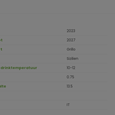
2023
ot
2027
t
Grillo
Sizilien
 drinktemperatuur
10-12
0.75
lte
13.5
IT