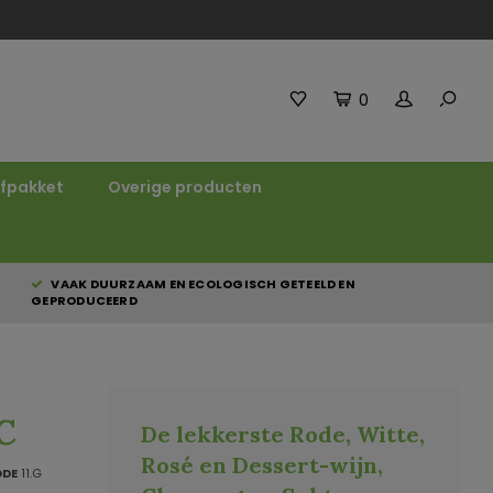
0
fpakket
Overige producten
VAAK DUURZAAM EN ECOLOGISCH GETEELD EN
GEPRODUCEERD
OC
De lekkerste Rode, Witte,
Rosé en Dessert-wijn,
ODE
11.G