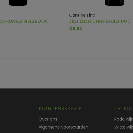
Cantine Fina
ero d'Avola Sicilia DOC
Fina Miral Grillo Sicilia DOC
€8,82
KLANTENSERVICE
CATEGO
Over ons
Rode wij
Algemene voorwaarden
Witte wij