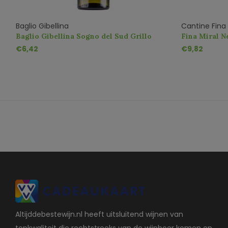
Baglio Gibellina
Cantine Fina
Baglio Gibellina Sogno del Sud Grillo
Fina Miral N
€6,42
€9,82
Altijddebestewijn.nl heeft uitsluitend wijnen van