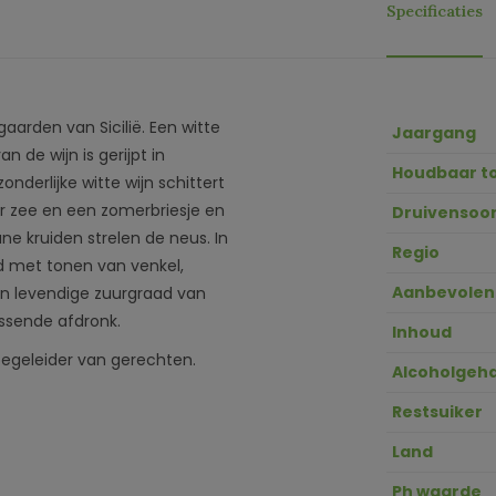
Specificaties
gaarden van Sicilië. Een witte
Jaargang
n de wijn is gerijpt in
Houdbaar t
onderlijke witte wijn schittert
naar zee en een zomerbriesje en
Druivensoor
ne kruiden strelen de neus. In
Regio
d met tonen van venkel,
Aanbevolen
en levendige zuurgraad van
issende afdronk.
Inhoud
ls begeleider van gerechten.
Alcoholgeha
Restsuiker
Land
Ph waarde