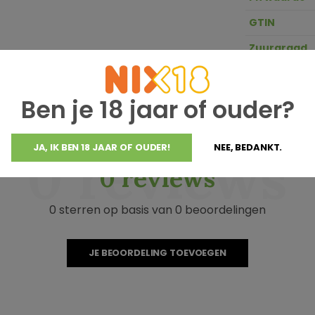
GTIN
Zuurgraad
Ben je 18 jaar of ouder?
JA, IK BEN 18 JAAR OF OUDER!
NEE, BEDANKT.
0 reviews
0 reviews
0 sterren op basis van 0 beoordelingen
JE BEOORDELING TOEVOEGEN