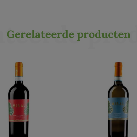
ateerde pro
Gerelateerde producten