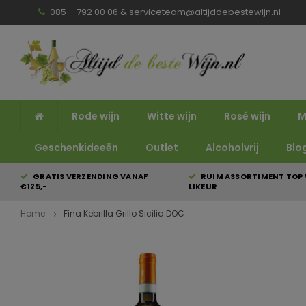
085 – 792 00 06 &
serviceteam@altijddebestewijn.nl
Rode wijn
Witte wijn
Rosé wijn
M
Geschenkideeën
Outlet
Alcoholvrij
Blo
GRATIS VERZENDING VANAF
RUIM ASSORTIMENT TOP 
€125,-
LIKEUR
Home
Fina Kebrilla Grillo Sicilia DOC