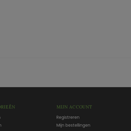
RIEËN
MIJN ACCOUNT
n
Registreren
n
Mijn bestellingen