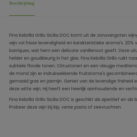
Beschrijving
Fina Kebrilla Grillo Sicilia DOC komt uit de zonovergoten wijn
wijn vol frisse levendigheid en karakteristieke aroma's. 20% va
barriques, wat hem een ​​delicate vanillenoot geeft. Deze uitz
helder en goudkleurig in het glas. Fina Kebrilla Grillo ruikt 
subtiele florale tonen. Citrustonen en een vleugje mediterra
de mond zijn er indrukwekkende fruitaroma's gecombineer
gemaaid gras en jasmijn. Geniet van de levendige frisheid 
deze witte wijn. Hij heeft een heerlijk aanhoudende en verfr
Fina Kebrilla Grillo Sicilia DOC is geschikt als aperitief en a
Probeer deze wijn bij kip, verse pasta of zeevruchten.