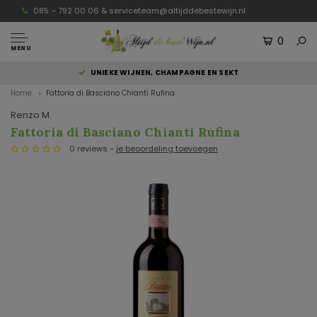
085 – 792 00 06 &
serviceteam@altijddebestewijn.nl
0
MENU
UNIEKE WIJNEN, CHAMPAGNE EN SEKT
Home
Fattoria di Basciano Chianti Rufina
Renzo M.
Fattoria di Basciano Chianti Rufina
0 reviews -
je beoordeling toevoegen