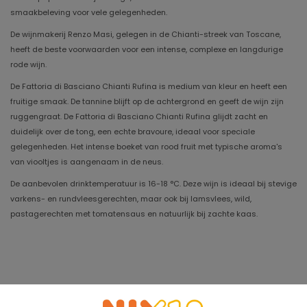
smaakbeleving voor vele gelegenheden.
De wijnmakerij Renzo Masi, gelegen in de Chianti-streek van Toscane,
heeft de beste voorwaarden voor een intense, complexe en langdurige
rode wijn.
De Fattoria di Basciano Chianti Rufina is medium van kleur en heeft een
fruitige smaak. De tannine blijft op de achtergrond en geeft de wijn zijn
ruggengraat. De Fattoria di Basciano Chianti Rufina glijdt zacht en
duidelijk over de tong, een echte bravoure, ideaal voor speciale
gelegenheden. Het intense boeket van rood fruit met typische aroma's
van viooltjes is aangenaam in de neus.
De aanbevolen drinktemperatuur is 16-18 °C. Deze wijn is ideaal bij stevige
varkens- en rundvleesgerechten, maar ook bij lamsvlees, wild,
pastagerechten met tomatensaus en natuurlijk bij zachte kaas.
Jaargang
2024