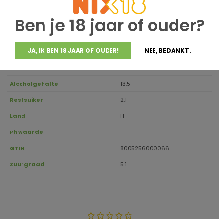
Houdbaar tot
2029
Ben je 18 jaar of ouder?
Druivensoort
95% Sangiovese, 5% Colorino
Regio
Toskana, Chianti
JA, IK BEN 18 JAAR OF OUDER!
NEE, BEDANKT.
Aanbevolen drinktemperatuur
16-18
Inhoud
0.75
Alcoholgehalte
13.5
Restsuiker
2.1
Land
IT
Ph waarde
GTIN
8005256000066
Zuurgraad
5.1