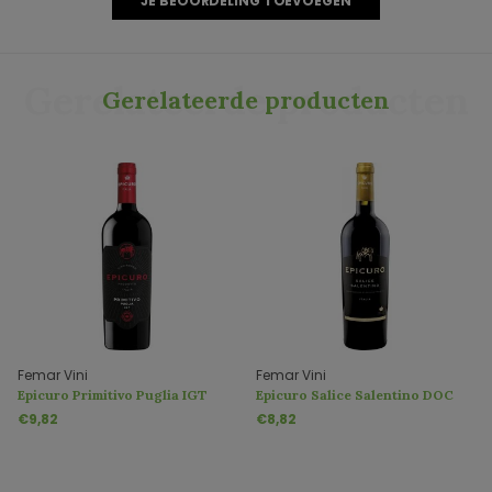
JE BEOORDELING TOEVOEGEN
Gerelateerde producten
Gerelateerde producten
Femar Vini
Femar Vini
Epicuro Primitivo Puglia IGT
Epicuro Salice Salentino DOC
€9,82
€8,82