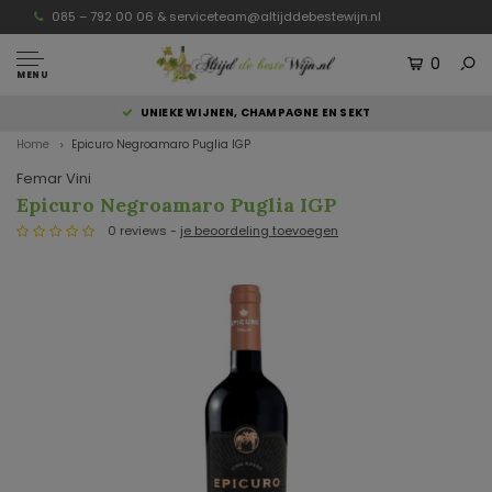
085 – 792 00 06 &
serviceteam@altijddebestewijn.nl
0
MENU
UNIEKE WIJNEN, CHAMPAGNE EN SEKT
Home
Epicuro Negroamaro Puglia IGP
Femar Vini
Epicuro Negroamaro Puglia IGP
0 reviews -
je beoordeling toevoegen