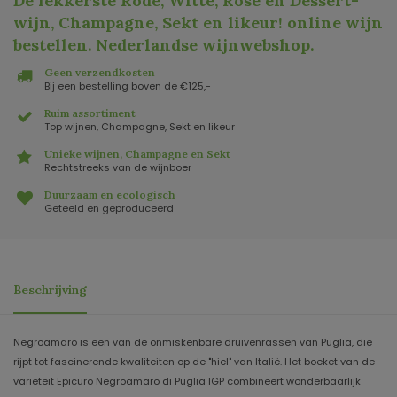
De lekkerste Rode, Witte, Rosé en Dessert-
wijn, Champagne, Sekt en likeur! online wijn
bestellen. Nederlandse wijnwebshop
.
Geen verzendkosten
Bij een bestelling boven de €125,-
Ruim assortiment
Top wijnen, Champagne, Sekt en likeur
Unieke wijnen, Champagne en Sekt
Rechtstreeks van de wijnboer
Duurzaam en ecologisch
Geteeld en geproduceerd
Beschrijving
Negroamaro is een van de onmiskenbare druivenrassen van Puglia, die
rijpt tot fascinerende kwaliteiten op de "hiel" van Italië. Het boeket van de
variëteit Epicuro Negroamaro di Puglia IGP combineert wonderbaarlijk