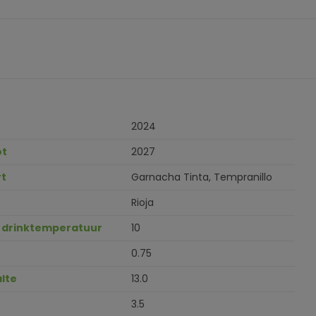
2024
ot
2027
t
Garnacha Tinta, Tempranillo
Rioja
 drinktemperatuur
10
0.75
lte
13.0
3.5