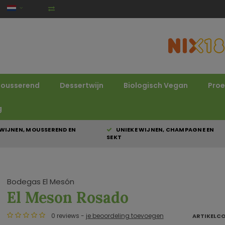
ousserend
Dessertwijn
Biologisch Vegan
Proe
g
WIJNEN, MOUSSEREND EN
UNIEKE WIJNEN, CHAMPAGNE EN
SEKT
Bodegas El Mesón
El Meson Rosado
0 reviews -
je beoordeling toevoegen
ARTIKELC