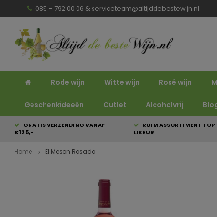
085 – 792 00 06 &
serviceteam@altijddebestewijn.nl
Rode wijn
Witte wijn
Rosé wijn
M
Geschenkideeën
Outlet
Alcoholvrij
Blo
GRATIS VERZENDING VANAF
RUIM ASSORTIMENT TOP 
€125,-
LIKEUR
Home
El Meson Rosado