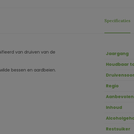
Specificaties
nifieerd van druiven van de
Jaargang
Houdbaar t
ilde bessen en aardbeien.
Druivensoor
Regio
Aanbevolen
Inhoud
Alcoholgeha
Restsuiker