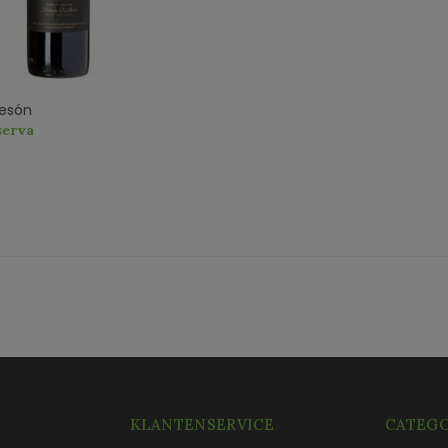
Mesón
serva
KLANTENSERVICE
CATEGO