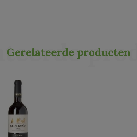
ateerde pro
Gerelateerde producten