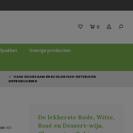
0
fpakket
Overige producten
VAAK DUURZAAM EN ECOLOGISCH GETEELD EN
GEPRODUCEERD
De lekkerste Rode, Witte,
Rosé en Dessert-wijn,
ODE
14.D