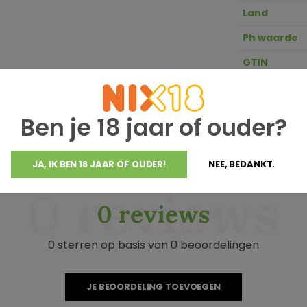
Land
Ph waarde
GTIN
Zuurgraad
Ben je 18 jaar of ouder?
JA, IK BEN 18 JAAR OF OUDER!
NEE, BEDANKT.
0 reviews
0 reviews
0 sterren op basis van 0 beoordelingen
JE BEOORDELING TOEVOEGEN