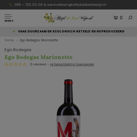
085 – 792 00 06 &
serviceteam@altijddebestewijn.nl
0
MENU
VAAK DUURZAAM EN ECOLOGISCH GETEELD EN GEPRODUCEERD
Home
Ego Bodegas Marionette
Ego Bodegas
Ego Bodegas Marionette
0 reviews -
je beoordeling toevoegen