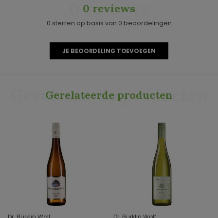
0 reviews
0 reviews
0 sterren op basis van 0 beoordelingen
JE BEOORDELING TOEVOEGEN
Gerelateerde producten
Gerelateerde producten
Dr. Bürklin Wolf
Dr. Bürklin Wolf