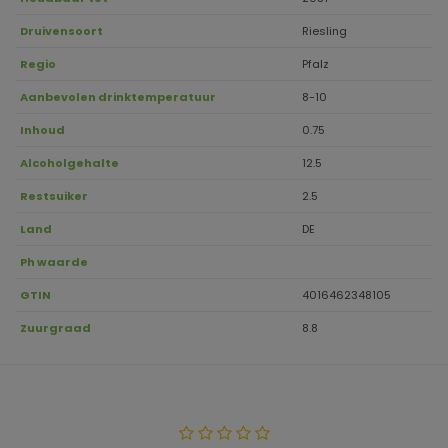
Druivensoort
Riesling
Regio
Pfalz
Aanbevolen drinktemperatuur
8-10
Inhoud
0.75
Alcoholgehalte
12.5
Restsuiker
2.5
Land
DE
Ph waarde
GTIN
4016462348105
Zuurgraad
8.8