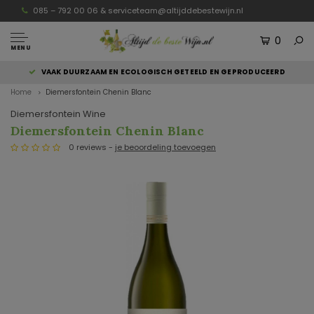
085 – 792 00 06 &
serviceteam@altijddebestewijn.nl
0
MENU
VAAK DUURZAAM EN ECOLOGISCH GETEELD EN GEPRODUCEERD
Home
Diemersfontein Chenin Blanc
Diemersfontein Wine
Diemersfontein Chenin Blanc
0 reviews -
je beoordeling toevoegen