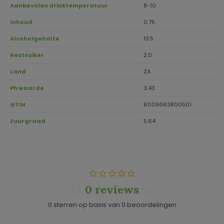
Aanbevolen drinktemperatuur
8-10
Inhoud
0.75
Alcoholgehalte
13.5
Restsuiker
2.0
Land
ZA
Ph waarde
3.43
GTIN
6009663800501
Zuurgraad
5.64
0 reviews
0 reviews
0 sterren op basis van 0 beoordelingen