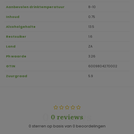
Aanbevolen drinktemperatuur
8-10
Inhoud
0.75
Alcoholgehalte
13.5
Restsuiker
1.6
Land
ZA
Ph waarde
3.26
GTIN
6009804270002
Zuurgraad
5.9
0 reviews
0 reviews
0 sterren op basis van 0 beoordelingen