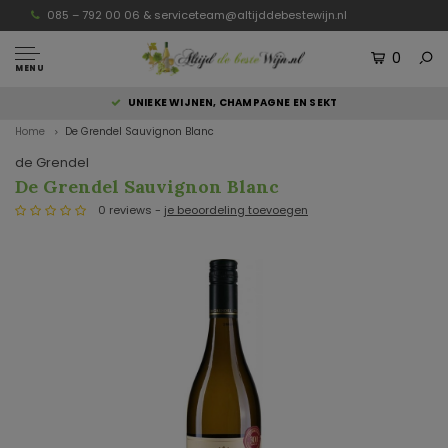
085 – 792 00 06 &
serviceteam@altijddebestewijn.nl
0
MENU
UNIEKE WIJNEN, CHAMPAGNE EN SEKT
Home
De Grendel Sauvignon Blanc
de Grendel
De Grendel Sauvignon Blanc
0 reviews -
je beoordeling toevoegen