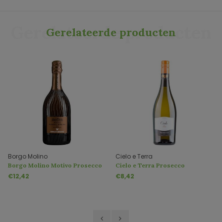
Gerelateerde producten
Gerelateerde producten
Borgo Molino
Cielo e Terra
Borgo Molino Motivo Prosecco
Cielo e Terra Prosecco
Spumante Brut DOC
Frizzante DOC
€12,42
€8,42