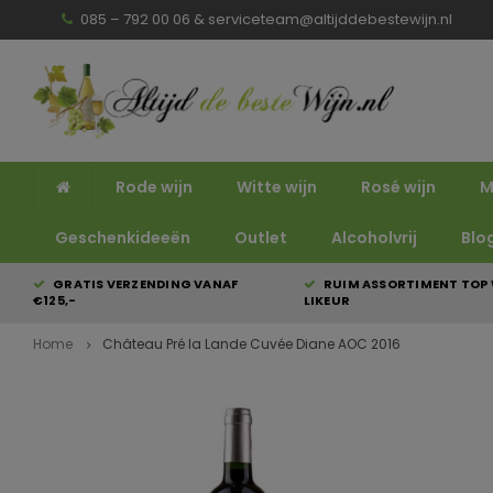
085 – 792 00 06 &
serviceteam@altijddebestewijn.nl
Rode wijn
Witte wijn
Rosé wijn
M
Geschenkideeën
Outlet
Alcoholvrij
Blo
GRATIS VERZENDING VANAF
RUIM ASSORTIMENT TOP 
€125,-
LIKEUR
Home
Château Pré la Lande Cuvée Diane AOC 2016