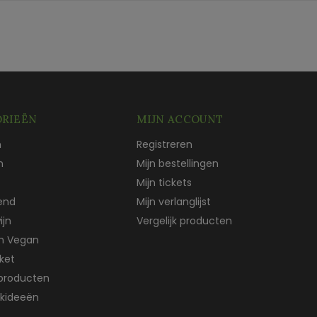
RIEËN
MIJN ACCOUNT
n
Registreren
n
Mijn bestellingen
Mijn tickets
end
Mijn verlanglijst
ijn
Vergelijk producten
ch Vegan
ket
producten
kideeën