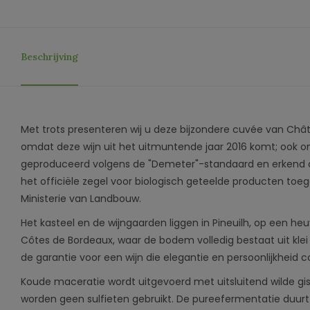
Beschrijving
Met trots presenteren wij u deze bijzondere cuvée van Châte
omdat deze wijn uit het uitmuntende jaar 2016 komt; ook om
geproduceerd volgens de "Demeter"-standaard en erkend on
het officiële zegel voor biologisch geteelde producten toe
Ministerie van Landbouw.
Het kasteel en de wijngaarden liggen in Pineuilh, op een heu
Côtes de Bordeaux, waar de bodem volledig bestaat uit klei o
de garantie voor een wijn die elegantie en persoonlijkheid 
Koude maceratie wordt uitgevoerd met uitsluitend wilde gis
worden geen sulfieten gebruikt. De pureefermentatie duur