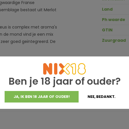
ogwaardige Franse
Land
semblage bestaat uit Merlot
Ph waarde
 neus is complex met aroma's
GTIN
 In de mond vind je een mix
Zuurgraad
r zeer goed geïntegreerd. De
ijze gemaakt, die al op dronk
ijven.
ij gegrild vlees, ratatouille
Ben je 18 jaar of ouder?
JA, IK BEN 18 JAAR OF OUDER!
NEE, BEDANKT.