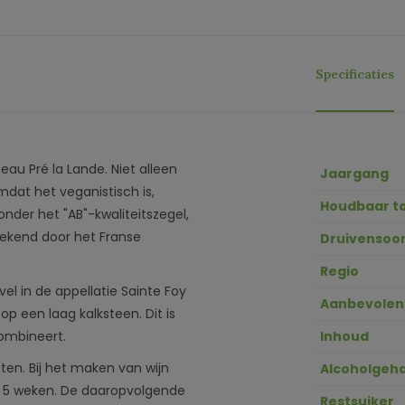
Specificaties
au Pré la Lande. Niet alleen
Jaargang
dat het veganistisch is,
Houdbaar t
der het "AB"-kwaliteitszegel,
gekend door het Franse
Druivensoor
Regio
vel in de appellatie Sainte Foy
Aanbevolen
p een laag kalksteen. Dit is
combineert.
Inhoud
ten. Bij het maken van wijn
Alcoholgeha
t 5 weken. De daaropvolgende
Restsuiker