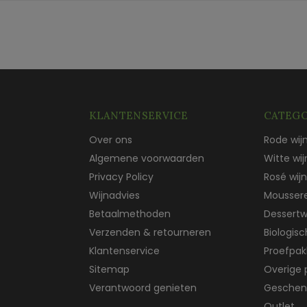
KLANTENSERVICE
CATEGO
Over ons
Rode wij
Algemene voorwaarden
Witte wij
Privacy Policy
Rosé wijn
Wijnadvies
Mousser
Betaalmethoden
Dessertw
Verzenden & retourneren
Biologis
Klantenservice
Proefpak
Sitemap
Overige 
Verantwoord genieten
Geschen
Outlet