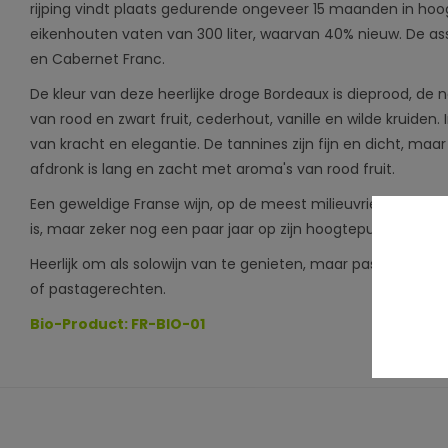
rijping vindt plaats gedurende ongeveer 15 maanden in ho
eikenhouten vaten van 300 liter, waarvan 40% nieuw. De as
en Cabernet Franc.
De kleur van deze heerlijke droge Bordeaux is dieprood, de
van rood en zwart fruit, cederhout, vanille en wilde kruiden.
van kracht en elegantie. De tannines zijn fijn en dicht, maa
afdronk is lang en zacht met aroma's van rood fruit.
Een geweldige Franse wijn, op de meest milieuvriendelijke w
is, maar zeker nog een paar jaar op zijn hoogtepunt moet bl
Heerlijk om als solowijn van te genieten, maar past ook goed b
of pastagerechten.
Bio-Product:
FR-BIO-01