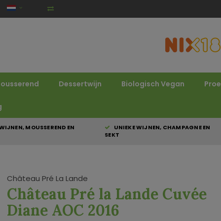
ousserend
Dessertwijn
Biologisch Vegan
Proe
g
WIJNEN, MOUSSEREND EN
UNIEKE WIJNEN, CHAMPAGNE EN
SEKT
Château Pré La Lande
Château Pré la Lande Cuvée
Diane AOC 2016