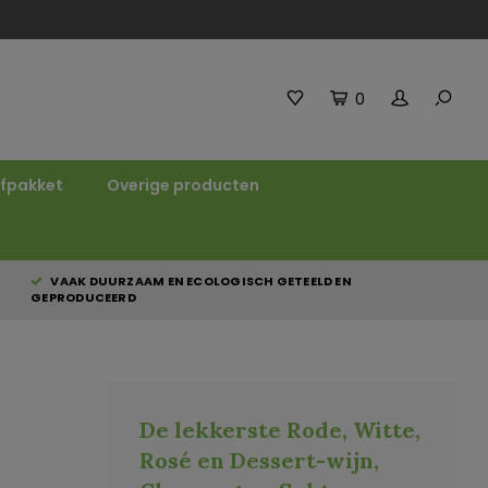
0
fpakket
Overige producten
VAAK DUURZAAM EN ECOLOGISCH GETEELD EN
GEPRODUCEERD
De lekkerste Rode, Witte,
Rosé en Dessert-wijn,