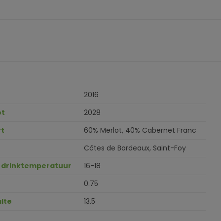
2016
ot
2028
t
60% Merlot, 40% Cabernet Franc
Côtes de Bordeaux, Saint-Foy
 drinktemperatuur
16-18
0.75
lte
13.5