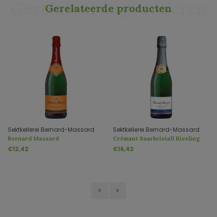
Gerelateerde producten
Gerelateerde producten
Sektkellerei Bernard-Massard
Sektkellerei Bernard-Massard
Bernard Massard
Crémant Saarkristall Riesling
Jahrgangssekt "Riesling Brut"
Flaschengärung Brut Nature
€12,42
€16,42