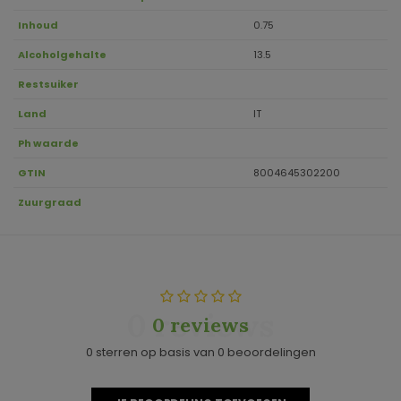
Inhoud
0.75
Alcoholgehalte
13.5
Restsuiker
Land
IT
Ph waarde
GTIN
8004645302200
Zuurgraad
0 reviews
0 reviews
0 sterren op basis van 0 beoordelingen