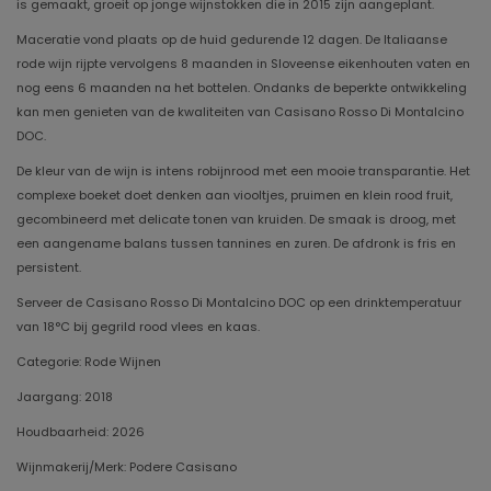
is gemaakt, groeit op jonge wijnstokken die in 2015 zijn aangeplant.
Maceratie vond plaats op de huid gedurende 12 dagen. De Italiaanse
rode wijn rijpte vervolgens 8 maanden in Sloveense eikenhouten vaten en
nog eens 6 maanden na het bottelen. Ondanks de beperkte ontwikkeling
kan men genieten van de kwaliteiten van Casisano Rosso Di Montalcino
DOC.
De kleur van de wijn is intens robijnrood met een mooie transparantie. Het
complexe boeket doet denken aan viooltjes, pruimen en klein rood fruit,
gecombineerd met delicate tonen van kruiden. De smaak is droog, met
een aangename balans tussen tannines en zuren. De afdronk is fris en
persistent.
Serveer de Casisano Rosso Di Montalcino DOC op een drinktemperatuur
van 18°C ​​bij gegrild rood vlees en kaas.
Categorie: Rode Wijnen
Jaargang: 2018
Houdbaarheid: 2026
Wijnmakerij/Merk: Podere Casisano