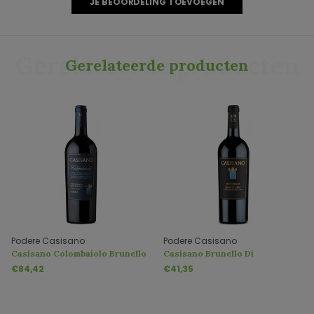
JE BEOORDELING TOEVOEGEN
Gerelateerde producten
Gerelateerde producten
Podere Casisano
Podere Casisano
Casisano Colombaiolo Brunello
Casisano Brunello Di
Di Montalcino Riserva DOCG
Montalcino DOCG
€84,42
€41,35