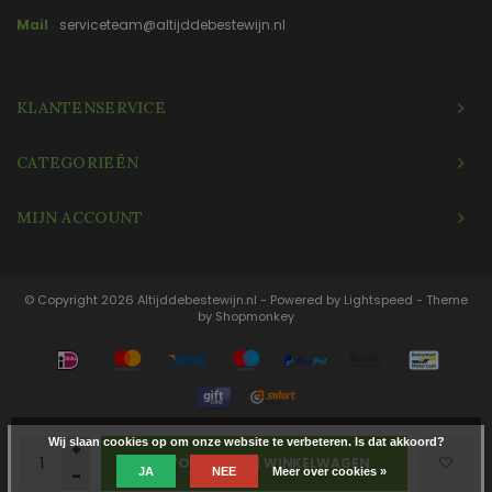
Mail
serviceteam@altijddebestewijn.nl
KLANTENSERVICE
CATEGORIEËN
MIJN ACCOUNT
© Copyright 2026 Altijddebestewijn.nl - Powered by
Lightspeed
- Theme
by
Shopmonkey
Wij slaan cookies op om onze website te verbeteren. Is dat akkoord?
+
TOEVOEGEN AAN WINKELWAGEN
JA
NEE
Meer over cookies »
-