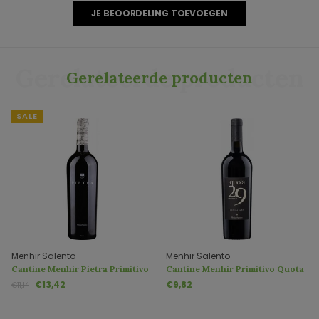
JE BEOORDELING TOEVOEGEN
Gerelateerde producten
Gerelateerde producten
SALE
Menhir Salento
Menhir Salento
Cantine Menhir Pietra Primitivo
Cantine Menhir Primitivo Quota
Susumaniello Salento IGP
29
€13,42
€9,82
€11,14