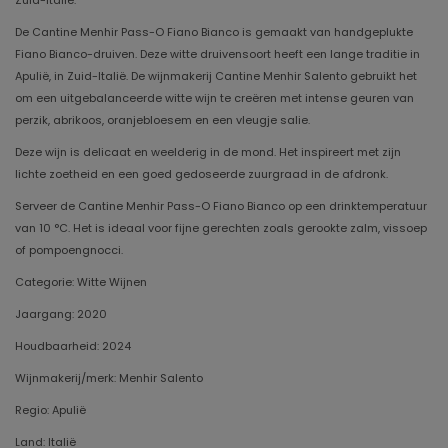
Zuid-Italië.
De Cantine Menhir Pass-O Fiano Bianco is gemaakt van handgeplukte
Fiano Bianco-druiven. Deze witte druivensoort heeft een lange traditie in
Apulië, in Zuid-Italië. De wijnmakerij Cantine Menhir Salento gebruikt het
om een ​​uitgebalanceerde witte wijn te creëren met intense geuren van
perzik, abrikoos, oranjebloesem en een vleugje salie.
Deze wijn is delicaat en weelderig in de mond. Het inspireert met zijn
lichte zoetheid en een goed gedoseerde zuurgraad in de afdronk.
Serveer de Cantine Menhir Pass-O Fiano Bianco op een drinktemperatuur
van 10 °C. Het is ideaal voor fijne gerechten zoals gerookte zalm, vissoep
of pompoengnocci.
Categorie: Witte Wijnen
Jaargang: 2020
Houdbaarheid: 2024
Wijnmakerij/merk: Menhir Salento
Regio: Apulië
Land: Italië