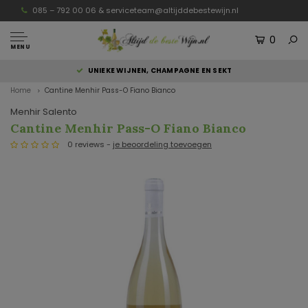
085 – 792 00 06 &
serviceteam@altijddebestewijn.nl
0
MENU
UNIEKE WIJNEN, CHAMPAGNE EN SEKT
Home
Cantine Menhir Pass-O Fiano Bianco
Menhir Salento
Cantine Menhir Pass-O Fiano Bianco
0 reviews -
je beoordeling toevoegen