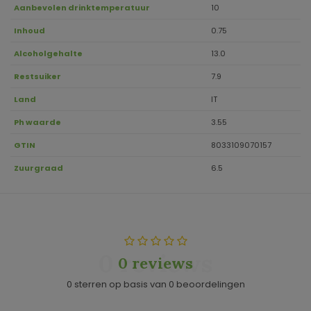
Aanbevolen drinktemperatuur
10
Inhoud
0.75
Alcoholgehalte
13.0
Restsuiker
7.9
Land
IT
Ph waarde
3.55
GTIN
8033109070157
Zuurgraad
6.5
0 reviews
0 reviews
0 sterren op basis van 0 beoordelingen