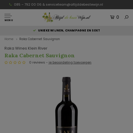
085 – 792 00 06 &
serviceteam@altijddebestewijn.nl
0
MENU
UNIEKE WIJNEN, CHAMPAGNE EN SEKT
Home
Raka Cabernet Sauvignon
Raka Wines Klein River
Raka Cabernet Sauvignon
0 reviews -
je beoordeling toevoegen