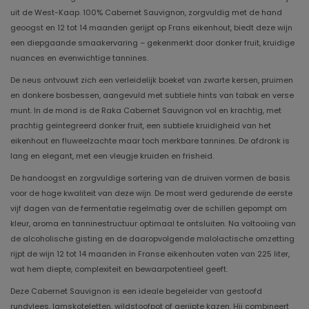
uit de West-Kaap. 100% Cabernet Sauvignon, zorgvuldig met de hand
geoogst en 12 tot 14 maanden gerijpt op Frans eikenhout, biedt deze wijn
een diepgaande smaakervaring – gekenmerkt door donker fruit, kruidige
nuances en evenwichtige tannines.
De neus ontvouwt zich een verleidelijk boeket van zwarte kersen, pruimen
en donkere bosbessen, aangevuld met subtiele hints van tabak en verse
munt. In de mond is de Raka Cabernet Sauvignon vol en krachtig, met
prachtig geïntegreerd donker fruit, een subtiele kruidigheid van het
eikenhout en fluweelzachte maar toch merkbare tannines. De afdronk is
lang en elegant, met een vleugje kruiden en frisheid.
De handoogst en zorgvuldige sortering van de druiven vormen de basis
voor de hoge kwaliteit van deze wijn. De most werd gedurende de eerste
vijf dagen van de fermentatie regelmatig over de schillen gepompt om
kleur, aroma en tanninestructuur optimaal te ontsluiten. Na voltooiing van
de alcoholische gisting en de daaropvolgende malolactische omzetting
rijpt de wijn 12 tot 14 maanden in Franse eikenhouten vaten van 225 liter,
wat hem diepte, complexiteit en bewaarpotentieel geeft.
Deze Cabernet Sauvignon is een ideale begeleider van gestoofd
rundvlees, lamskoteletten, wildstoofpot of gerijpte kazen. Hij combineert