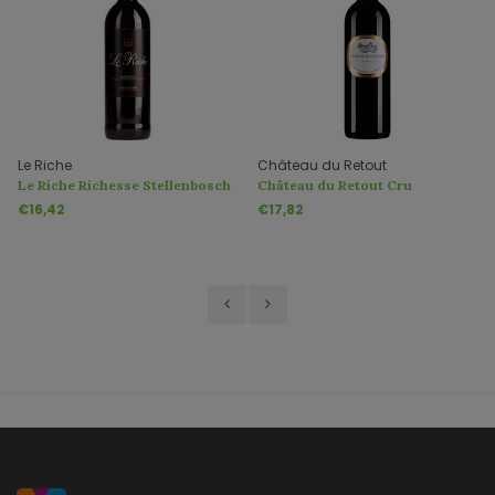
Le Riche
Château du Retout
Le Riche Richesse Stellenbosch
Château du Retout Cru
Bourgeois
€16,42
€17,82