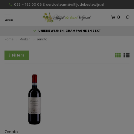
085 – 792 00 06 &
serviceteam@altijddebestewijn.nl
0
MENU
UNIEKE WIJNEN, CHAMPAGNE EN SEKT
Home
Merken
Zenato
Filters
Zenato