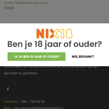
Zenato Valpolicella Superiore
€10,82
Ben je 18 jaar of ouder?
JA, IK BEN 18 JAAR OF OUDER!
NEE, BEDANKT.
Altijddebestewijn.nl heeft uitsluitend wijnen van topkwaliteit die
rechtstreeks van de wijnboer komen en door de wijnboer zelf zijn
gemaakt en gebotteld.
Telefoon
085 - 792 00 06
Mail
serviceteam@altijddebestewijn.nl