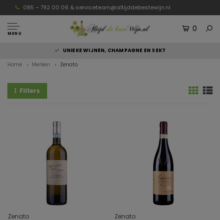
085 – 792 00 06 &
serviceteam@altijddebestewijn.nl
0
MENU
UNIEKE WIJNEN, CHAMPAGNE EN SEKT
Home
Merken
Zenato
Filters
Zenato
Zenato