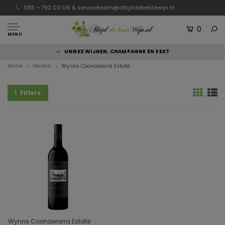
085 – 792 00 06 &
serviceteam@altijddebestewijn.nl
0
MENU
UNIEKE WIJNEN, CHAMPAGNE EN SEKT
Home
Merken
Wynns Coonawarra Estate
Filters
Wynns Coonawarra Estate