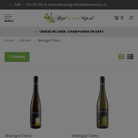
085 – 792 00 06 &
serviceteam@altijddebestewijn.nl
0
MENU
UNIEKE WIJNEN, CHAMPAGNE EN SEKT
Home
Merken
Weingut Trenz
Filters
Weingut Trenz
Weingut Trenz