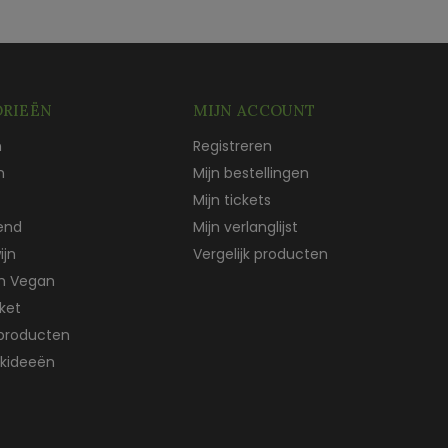
RIEËN
MIJN ACCOUNT
n
Registreren
n
Mijn bestellingen
Mijn tickets
end
Mijn verlanglijst
ijn
Vergelijk producten
ch Vegan
ket
producten
kideeën