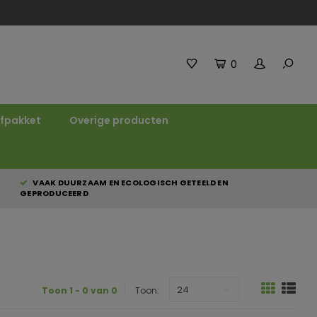
0
fpakket
Overige producten
VAAK DUURZAAM EN ECOLOGISCH GETEELD EN
GEPRODUCEERD
24
Toon 1 - 0 van 0
Toon: