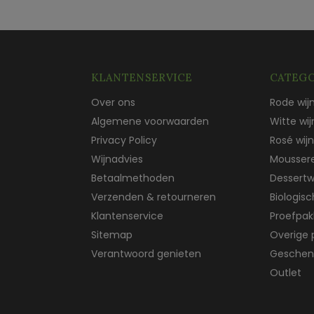
KLANTENSERVICE
CATEGO
Over ons
Rode wij
Algemene voorwaarden
Witte wij
Privacy Policy
Rosé wijn
Wijnadvies
Mousser
Betaalmethoden
Dessertw
Verzenden & retourneren
Biologis
Klantenservice
Proefpak
Sitemap
Overige 
Verantwoord genieten
Geschen
Outlet