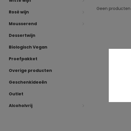
Witte wijn
Geen producten 
Rosé wijn
Mousserend
Dessertwijn
Biologisch Vegan
Proefpakket
Overige producten
Geschenkideeën
Outlet
Alcoholvrij