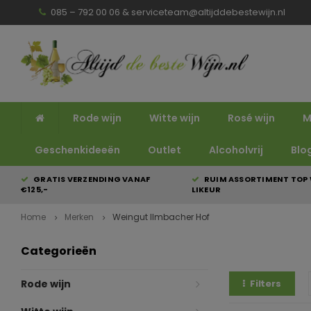
085 – 792 00 06 &
serviceteam@altijddebestewijn.nl
Rode wijn
Witte wijn
Rosé wijn
M
Geschenkideeën
Outlet
Alcoholvrij
Blo
GRATIS VERZENDING VANAF
RUIM ASSORTIMENT TOP 
€125,-
LIKEUR
Home
Merken
Weingut Ilmbacher Hof
Categorieën
Rode wijn
Filters