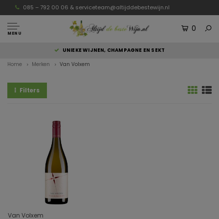
085 – 792 00 06 &
serviceteam@altijddebestewijn.nl
0
MENU
UNIEKE WIJNEN, CHAMPAGNE EN SEKT
Home
Merken
Van Volxem
Filters
Van Volxem