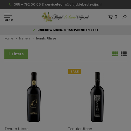
085 – 792 00 06 &
serviceteam@altijddebestewijn.nl
0
MENU
UNIEKE WIJNEN, CHAMPAGNE EN SEKT
Home
Merken
Tenuta Ulisse
Filters
SALE
Tenuta Ulisse
Tenuta Ulisse