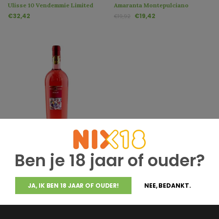
Ulisse 10 Vendemmie Limited
Amaranta Montepulciano
Edition
d'Abruzzo DOP
€32,42
€19,42
€19,92
Tenuta Ulisse
Ulisse Merlot Rosato Terre di
Ben je 18 jaar of ouder?
Chieti IGP
€11,82
JA, IK BEN 18 JAAR OF OUDER!
NEE, BEDANKT.