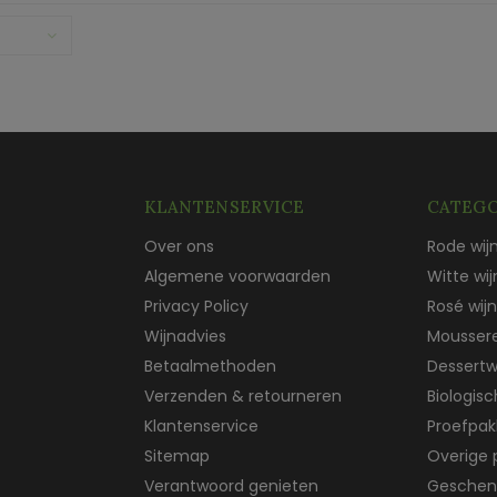
KLANTENSERVICE
CATEGO
Over ons
Rode wij
Algemene voorwaarden
Witte wij
Privacy Policy
Rosé wijn
Wijnadvies
Mousser
Betaalmethoden
Dessertw
Verzenden & retourneren
Biologis
Klantenservice
Proefpak
Sitemap
Overige 
Verantwoord genieten
Geschen