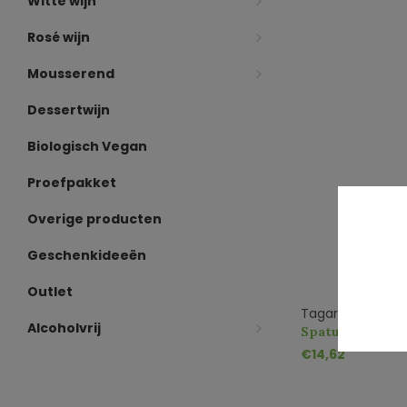
Witte wijn
Rosé wijn
Mousserend
Dessertwijn
Biologisch Vegan
Proefpakket
Overige producten
Geschenkideeën
Outlet
Tagaro
Alcoholvrij
Spatus 8 Nero di
€14,62