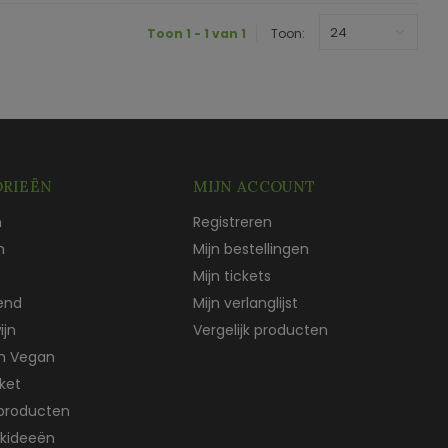
24
Toon 1 - 1 van 1
Toon:
RIEËN
MIJN ACCOUNT
n
Registreren
n
Mijn bestellingen
Mijn tickets
end
Mijn verlanglijst
ijn
Vergelijk producten
ch Vegan
ket
producten
kideeën