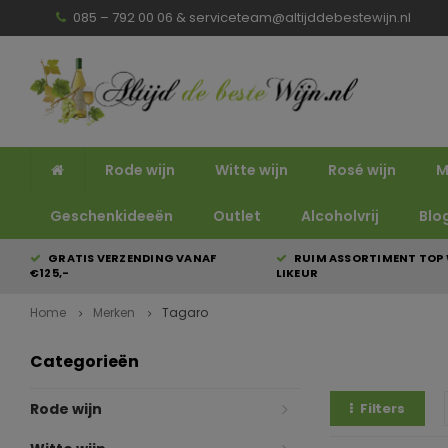
085 – 792 00 06 &
serviceteam@altijddebestewijn.nl
Rode wijn
Witte wijn
Rosé wijn
M
Geschenkideeën
Outlet
Alcoholvrij
Blo
GRATIS VERZENDING VANAF
RUIM ASSORTIMENT TOP 
€125,-
LIKEUR
Home
Merken
Tagaro
Categorieën
Rode wijn
Filters