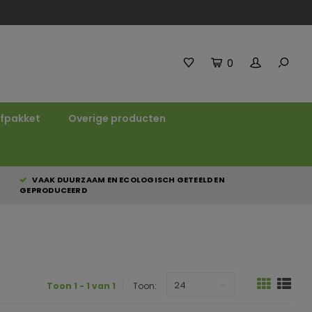
0
fpakket
Overige producten
VAAK DUURZAAM EN ECOLOGISCH GETEELD EN
GEPRODUCEERD
24
Toon 1 - 1 van 1
Toon: