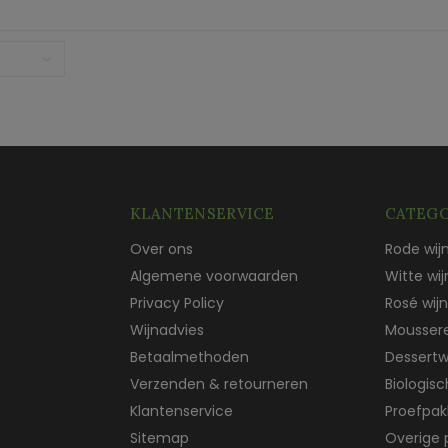
KLANTENSERVICE
CATEGO
Over ons
Rode wij
Algemene voorwaarden
Witte wij
Privacy Policy
Rosé wijn
Wijnadvies
Mousser
Betaalmethoden
Dessertw
Verzenden & retourneren
Biologis
Klantenservice
Proefpak
Sitemap
Overige 