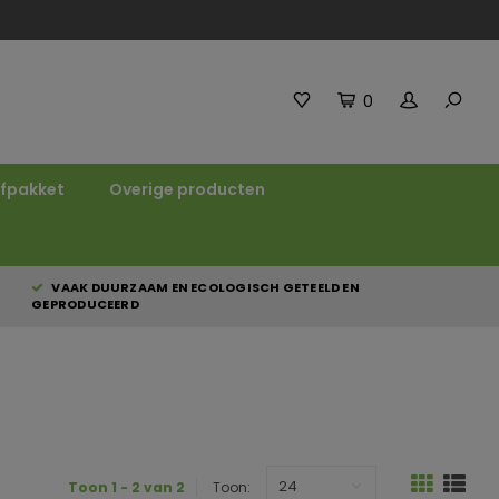
0
fpakket
Overige producten
VAAK DUURZAAM EN ECOLOGISCH GETEELD EN
GEPRODUCEERD
24
Toon 1 - 2 van 2
Toon: