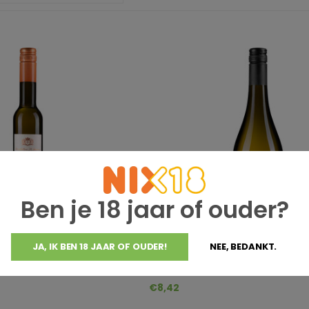
Ben je 18 jaar of ouder?
JA, IK BEN 18 JAAR OF OUDER!
NEE, BEDANKT.
tkellerei
St. Antonius Privatkellerei
nnay Rheinhessen
Chardonnay trocken
€8,42