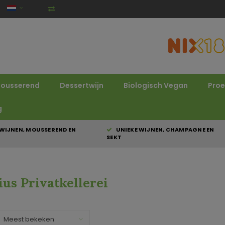
ousserend
Dessertwijn
Biologisch Vegan
Proe
g
WIJNEN, MOUSSEREND EN
UNIEKE WIJNEN, CHAMPAGNE EN
SEKT
ius Privatkellerei
Meest bekeken