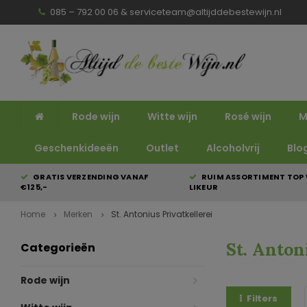
085 – 792 00 06 &
serviceteam@altijddebestewijn.nl
Rode wijn
Witte wijn
Rosé wijn
M
Geschenkideeën
Outlet
Alcoholvrij
Blo
GRATIS VERZENDING VANAF
RUIM ASSORTIMENT TOP 
€125,-
LIKEUR
Home
Merken
St. Antonius Privatkellerei
St. Anton
Categorieën
Rode wijn
Filters