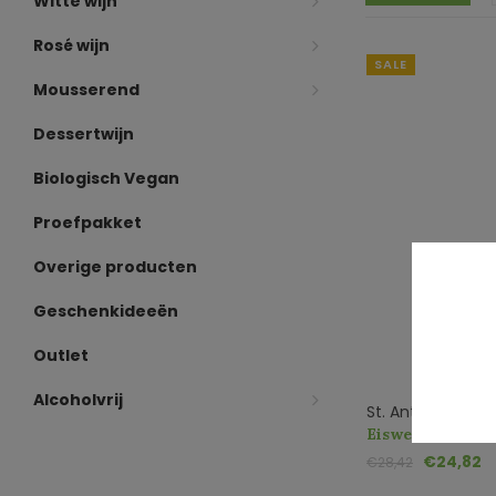
Witte wijn
Rosé wijn
SALE
Mousserend
Dessertwijn
Biologisch Vegan
Proefpakket
Overige producten
Geschenkideeën
Outlet
Alcoholvrij
St. Antonius Priva
Eiswein Chardo
€24,82
€28,42