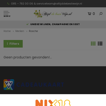
085 – 792 00 06 &
serviceteam@altijddebestewijn.nl
0
MENU
UNIEKE WIJNEN, CHAMPAGNE EN SEKT
Home
Merken
Rosche
Filters
Geen producten gevonden!...
Altijddebestewijn.nl heeft uitsluitend wijnen van topkwaliteit die
rechtstreeks van de wijnboer komen en door de wijnboer zelf zijn