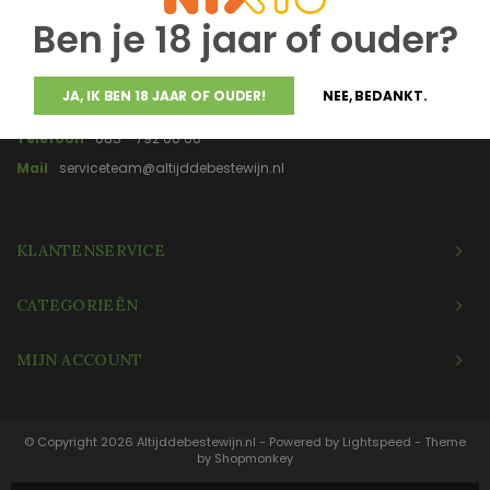
gemaakt en gebotteld.
Ben je 18 jaar of ouder?
JA, IK BEN 18 JAAR OF OUDER!
NEE, BEDANKT.
Telefoon
085 - 792 00 06
Mail
serviceteam@altijddebestewijn.nl
KLANTENSERVICE
CATEGORIEËN
MIJN ACCOUNT
© Copyright 2026 Altijddebestewijn.nl - Powered by
Lightspeed
- Theme
by
Shopmonkey