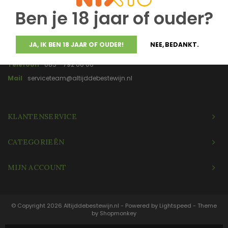
gemaakt en gebotteld.
Ben je 18 jaar of ouder?
JA, IK BEN 18 JAAR OF OUDER!
NEE, BEDANKT.
Telefoon
085 - 792 00 06
Mail
serviceteam@altijddebestewijn.nl
KLANTENSERVICE
CATEGORIEËN
MIJN ACCOUNT
© Copyright 2026 Altijddebestewijn.nl - Powered by
Lightspeed
- Theme
by
Shopmonkey