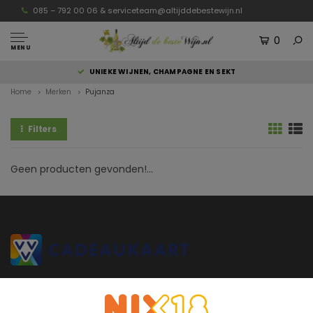
085 – 792 00 06 &
serviceteam@altijddebestewijn.nl
0
MENU
UNIEKE WIJNEN, CHAMPAGNE EN SEKT
Home
Merken
Pujanza
Filters
Geen producten gevonden!...
Altijddebestewijn.nl heeft uitsluitend wijnen van topkwaliteit die
rechtstreeks van de wijnboer komen en door de wijnboer zelf zijn