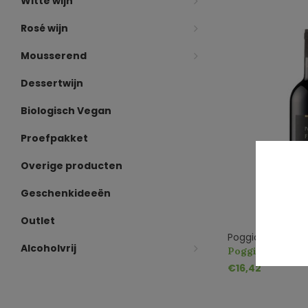
Witte wijn
Rosé wijn
Mousserend
Dessertwijn
Biologisch Vegan
Proefpakket
Overige producten
Geschenkideeën
Outlet
Poggio delle Fai
Alcoholvrij
Poggio delle Fa
€16,42