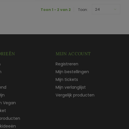
24
Toon 1 - 2 van 2
Toon:
RIEËN
MIJN ACCOUNT
n
Registreren
n
Mijn bestellingen
Mijn tickets
end
Mijn verlanglijst
ijn
Vergelijk producten
ch Vegan
ket
producten
kideeën