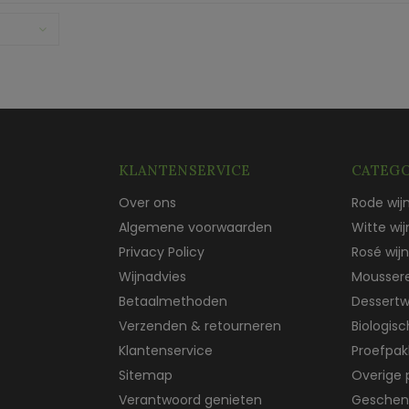
KLANTENSERVICE
CATEGO
Over ons
Rode wij
Algemene voorwaarden
Witte wij
Privacy Policy
Rosé wijn
Wijnadvies
Mousser
Betaalmethoden
Dessertw
Verzenden & retourneren
Biologis
Klantenservice
Proefpak
Sitemap
Overige 
Verantwoord genieten
Geschen