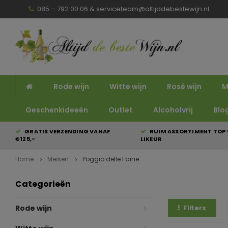
085 – 792 00 06 &
serviceteam@altijddebestewijn.nl
Rode wijn
Witte wijn
Rosé wijn
M
Geschenkideeën
Outlet
Alcoholvrij
Blo
GRATIS VERZENDING VANAF
RUIM ASSORTIMENT TOP 
€125,-
LIKEUR
Home
Merken
Poggio delle Faine
Categorieën
Rode wijn
Filters