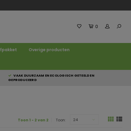
0
fpakket
Overige producten
VAAK DUURZAAM EN ECOLOGISCH GETEELD EN
GEPRODUCEERD
24
Toon 1 - 2 van 2
Toon: