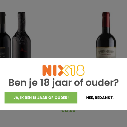
Ben je 18 jaar of ouder?
JA, IK BEN 18 JAAR OF OUDER!
NEE, BEDANKT.
ne
Poggio delle Faine
ine Rosso IGT
Poggio delle Faine Governo Tos
€12,00