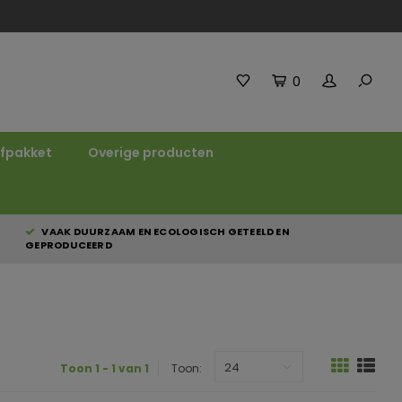
0
fpakket
Overige producten
VAAK DUURZAAM EN ECOLOGISCH GETEELD EN
GEPRODUCEERD
24
Toon 1 - 1 van 1
Toon: