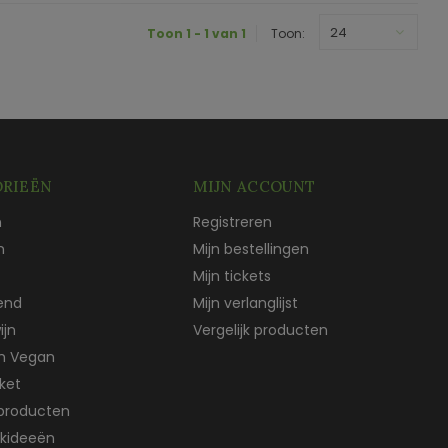
24
Toon 1 - 1 van 1
Toon:
RIEËN
MIJN ACCOUNT
n
Registreren
n
Mijn bestellingen
Mijn tickets
end
Mijn verlanglijst
ijn
Vergelijk producten
ch Vegan
ket
producten
kideeën