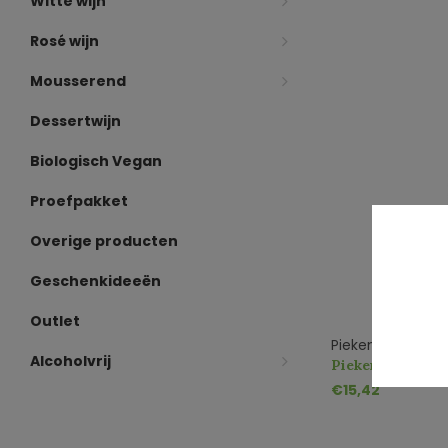
Witte wijn
Rosé wijn
Mousserend
Dessertwijn
Biologisch Vegan
Proefpakket
Overige producten
Geschenkideeën
Outlet
Piekenierskloof
Alcoholvrij
Piekenierskloof
€15,42