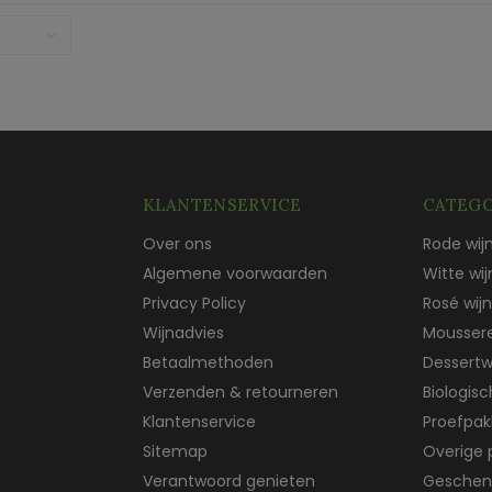
KLANTENSERVICE
CATEGO
Over ons
Rode wij
Algemene voorwaarden
Witte wij
Privacy Policy
Rosé wijn
Wijnadvies
Mousser
Betaalmethoden
Dessertw
Verzenden & retourneren
Biologis
Klantenservice
Proefpak
Sitemap
Overige 
Verantwoord genieten
Geschen