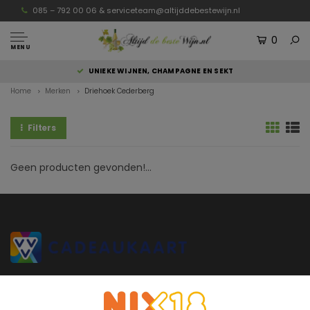
085 – 792 00 06 &
serviceteam@altijddebestewijn.nl
0
MENU
UNIEKE WIJNEN, CHAMPAGNE EN SEKT
Home
Merken
Driehoek Cederberg
Filters
Geen producten gevonden!...
Altijddebestewijn.nl heeft uitsluitend wijnen van topkwaliteit die
rechtstreeks van de wijnboer komen en door de wijnboer zelf zijn