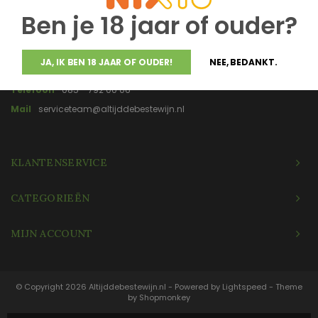
gemaakt en gebotteld.
Ben je 18 jaar of ouder?
JA, IK BEN 18 JAAR OF OUDER!
NEE, BEDANKT.
Telefoon
085 - 792 00 06
Mail
serviceteam@altijddebestewijn.nl
KLANTENSERVICE
CATEGORIEËN
MIJN ACCOUNT
© Copyright 2026 Altijddebestewijn.nl - Powered by
Lightspeed
- Theme
by
Shopmonkey